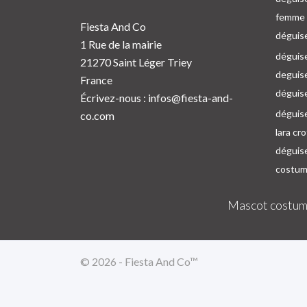
femme p
Fiesta And Co
déguise
1 Rue de la mairie
déguise
21270 Saint Léger Triey
deguis
France
déguis
Écrivez-nous :
infos@fiesta-and-
déguis
co.com
lara cr
déguis
costum
Mascot costum
© 2026 - Fiesta And Co™