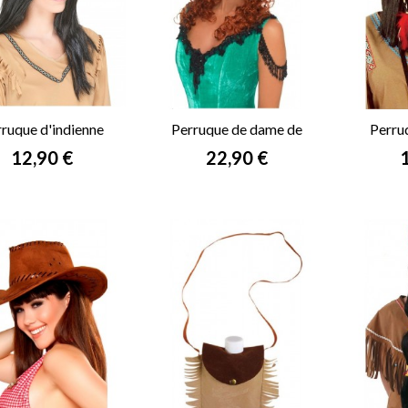
ruque d'indienne
Perruque de dame de
Perru
saloon
Prix
Prix
P
12,90 €
22,90 €