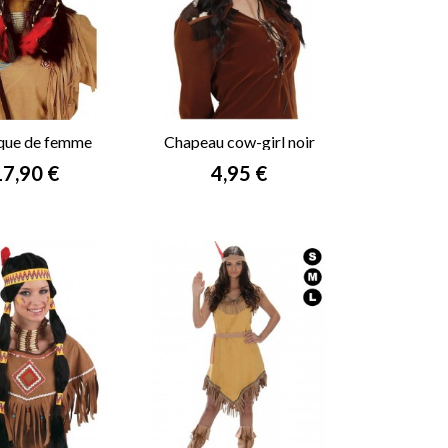
que de femme
Chapeau cow-girl noir
indienne
rix
Prix
17,90 €
4,95 €