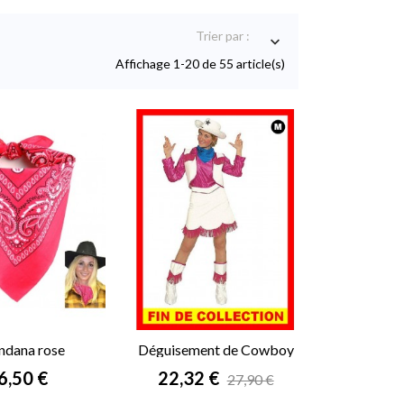
Trier par :

Affichage 1-20 de 55 article(s)
ndana rose
Déguisement de Cowboy
femme
Prix
Prix
6,50 €
22,32 €
27,90 €