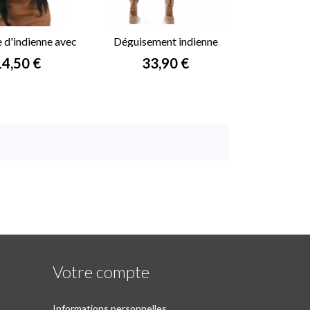
 d'indienne avec
Déguisement indienne
tresses
femme
rix
Prix
14,50 €
33,90 €

Votre compte
Informations personnelles