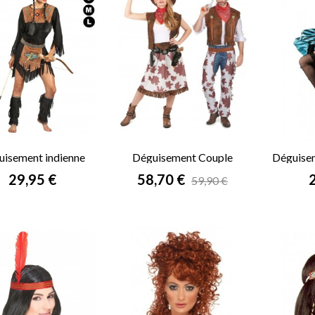
uisement indienne
Déguisement Couple
Déguise
Pocahontas
Farwest
s
Prix
Prix
P
29,95 €
58,70 €
59,90 €