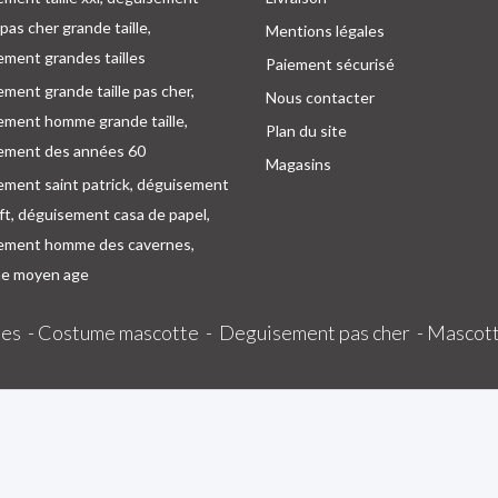
as cher grande taille,
Mentions légales
ment grandes tailles
Paiement sécurisé
ment grande taille pas cher,
Nous contacter
ement homme grande taille,
Plan du site
ement des années 60
Magasins
ement saint patrick, déguisement
oft, déguisement casa de papel,
ement homme des cavernes,
e moyen age
es -
Costume mascotte -
Deguisement pas cher -
Mascott