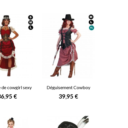
de cowgirl sexy
Déguisement Cowboy
femme
rix
Prix
36,95 €
39,95 €