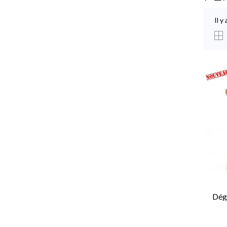
Il y
Dég