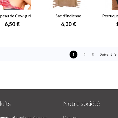
peau de Cow-girl
Sac d'indienne
Perruque
marron
Prix
Prix
P
6,50 €
6,30 €
Suivant
2
3
1
uits
Notre société
ment taille xxl, deguisement
Livraison