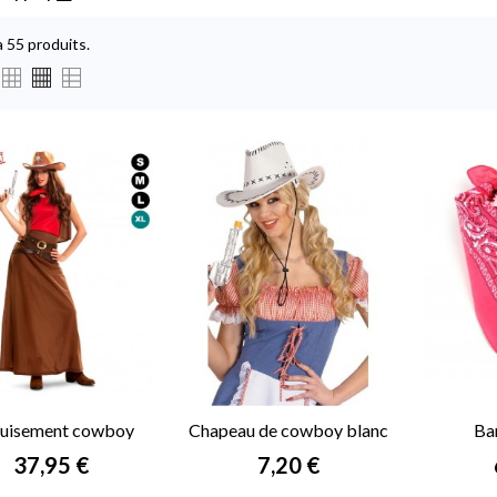
 a 55 produits.
uisement cowboy
Chapeau de cowboy blanc
Ba
femme
Prix
Prix
37,95 €
7,20 €