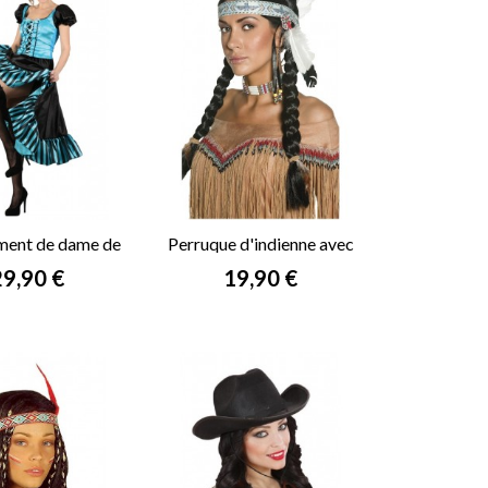
ment de dame de
Perruque d'indienne avec
aloon bleu
bandeau
rix
Prix
29,90 €
19,90 €