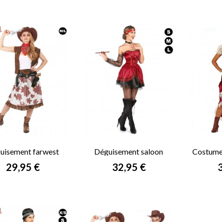
uisement farwest
Déguisement saloon
Costume 
femme
cabaret femme
Prix
Prix
P
29,95 €
32,95 €