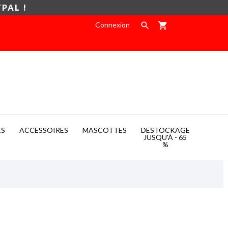
YPAL !
Connexion

shopping_cart
ES
ACCESSOIRES
MASCOTTES
DESTOCKAGE

JUSQU'À - 65
%