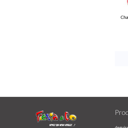
Cha
Prod
deguise