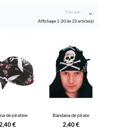
Trier par :

Affichage 1-20 de 23 article(s)
na de piratine
Bandana de pirate
Prix
Prix
2,40 €
2,40 €