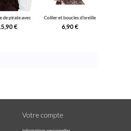
e de pirate avec
Collier et boucles d'oreille
bandana
pirate
rix
Prix
15,90 €
6,90 €
Votre compte
Informations personnelles