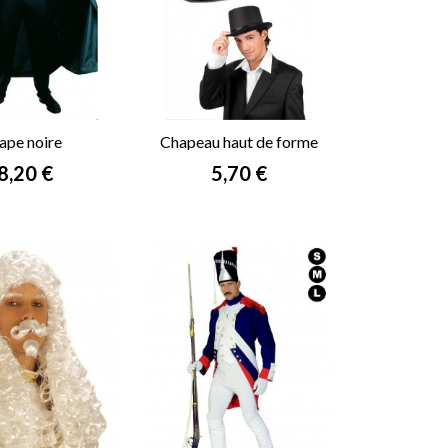
ape noire
Chapeau haut de forme
noir
Prix
Prix
8,20 €
5,70 €