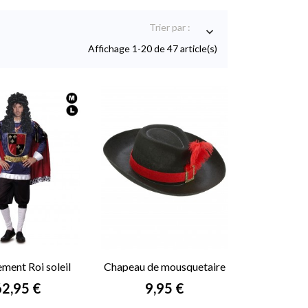
Trier par :

Affichage 1-20 de 47 article(s)
ment Roi soleil
Chapeau de mousquetaire
Louis XIV
rix
Prix
62,95 €
9,95 €