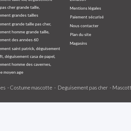
as cher grande taille,
Mentions légales
ment grandes tailles
Paiement sécurisé
ment grande taille pas cher,
Nous contacter
ement homme grande taille,
Plan du site
ement des années 60
Magasins
ement saint patrick, déguisement
oft, déguisement casa de papel,
ement homme des cavernes,
e moyen age
es -
Costume mascotte -
Deguisement pas cher -
Mascott