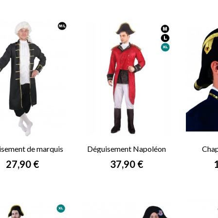
sement de marquis
Déguisement Napoléon
Chap
Prix
Prix
P
27,90 €
37,90 €