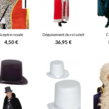
Sceptre royale
Déguisement du roi soleil
C
Prix
Prix
4,50 €
36,95 €