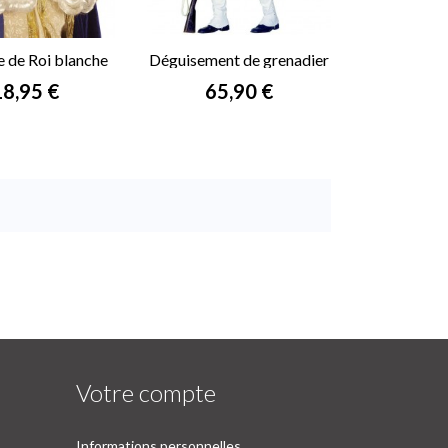
e de Roi blanche
Déguisement de grenadier
rix
Prix
18,95 €
65,90 €

Votre compte
Informations personnelles