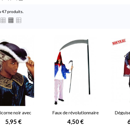
 a 47 produits.
icorne noir avec
Faux de révolutionnaire
Déguise
marabout
Prix
Prix
P
5,95 €
4,50 €