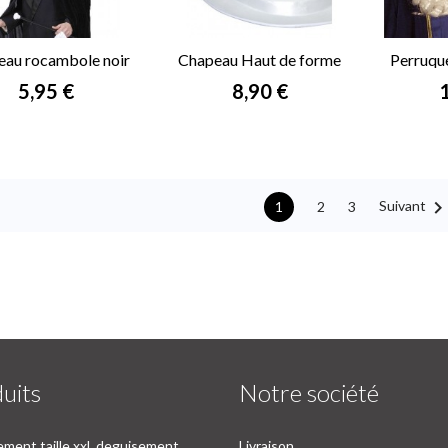
eau rocambole noir
Chapeau Haut de forme
Perruqu
blanc
Prix
Prix
P
5,95 €
8,90 €
Suivant
2
3
1
uits
Notre société
ment taille xxl, deguisement
Livraison