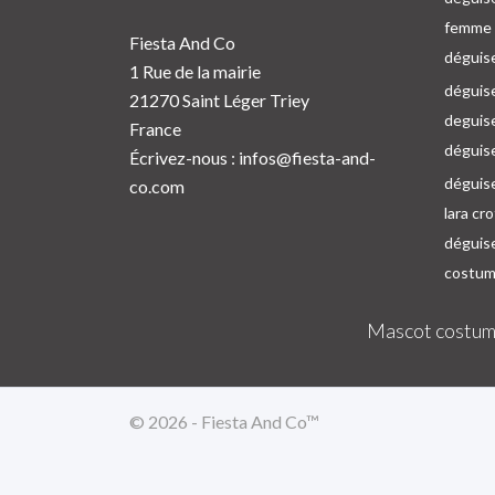
femme p
Fiesta And Co
déguise
1 Rue de la mairie
déguise
21270 Saint Léger Triey
deguis
France
déguis
Écrivez-nous :
infos@fiesta-and-
déguis
co.com
lara cr
déguis
costum
Mascot costum
© 2026 - Fiesta And Co™