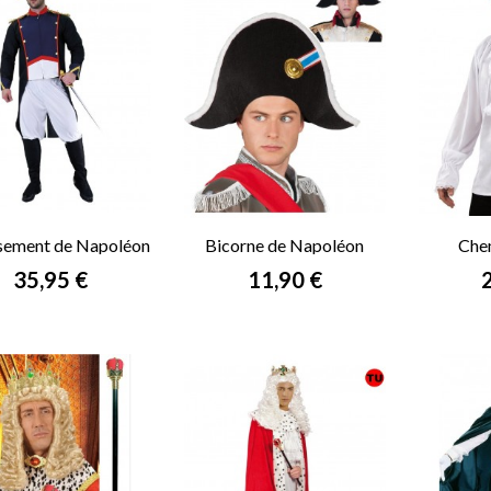
sement de Napoléon
Bicorne de Napoléon
Chem
(XL)
Prix
Prix
P
35,95 €
11,90 €