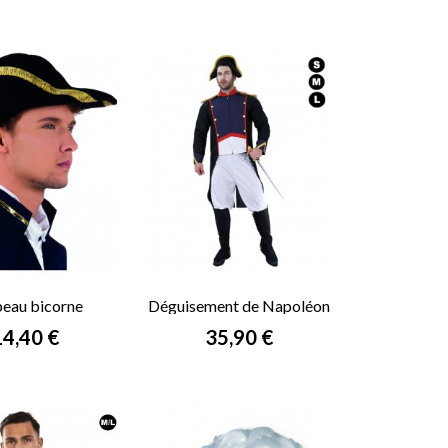
eau bicorne
Déguisement de Napoléon
rix
Prix
14,40 €
35,90 €