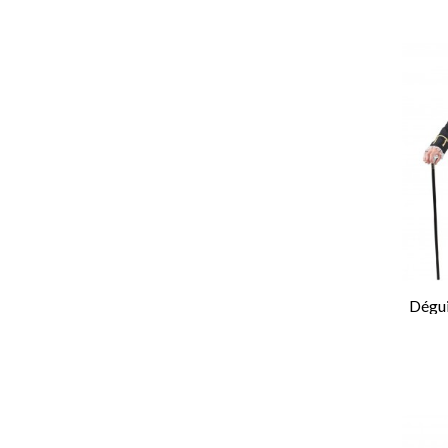
Dégui