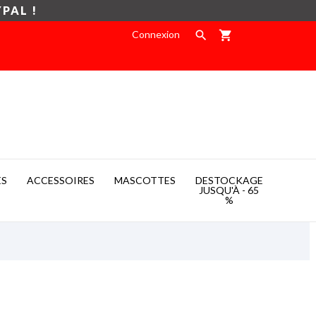
YPAL !
Connexion

shopping_cart
ES
ACCESSOIRES
MASCOTTES
DESTOCKAGE

JUSQU'À - 65
%