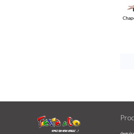
Chap
Prod
deguise