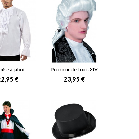
ise à jabot
Perruque de Louis XIV
rix
Prix
22,95 €
23,95 €