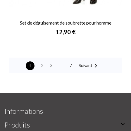
Set de déguisement de soubrette pour homme
Prix
12,90 €

…
Suivant
2
3
7
1
Informations
Produits
