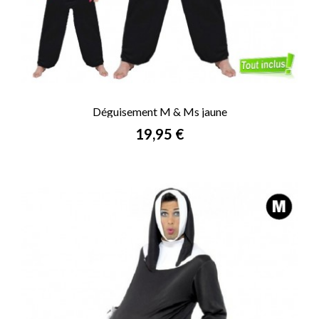
Déguisement M & Ms jaune
Prix
19,95 €