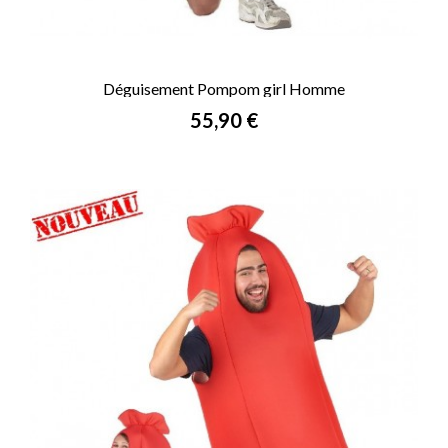
Déguisement Pompom girl Homme
Prix
55,90 €