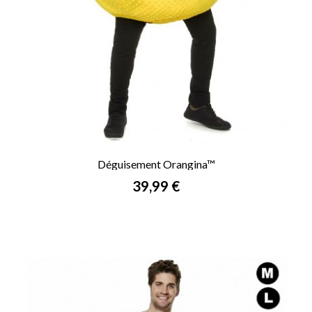
Déguisement Orangina™
Prix
39,99 €