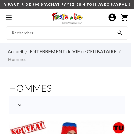
A PARTIR DE 30€ D'ACHAT PAYEZ EN 4 FOIS AVEC PAYPAL !
account_circle
shopping_cart

Accueil
ENTERREMENT de VIE de CELIBATAIRE
Hommes
HOMMES
