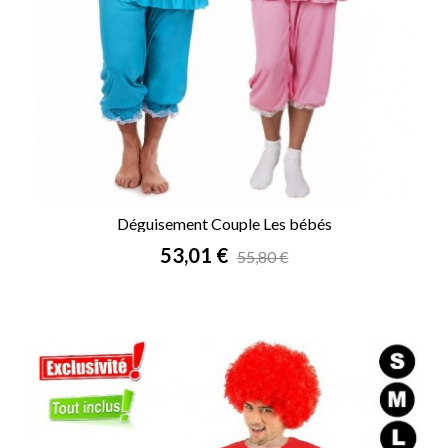
Déguisement Couple Les bébés
Prix
53,01 €
55,80 €