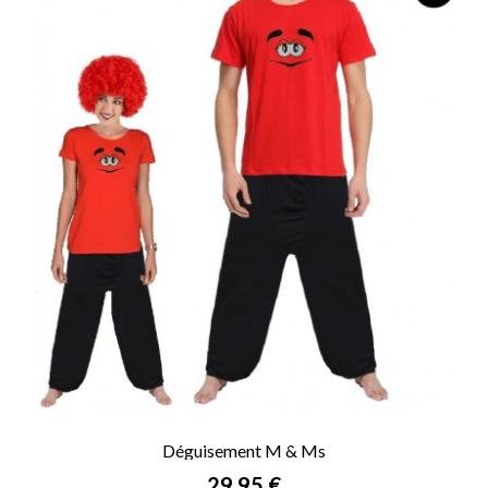
Déguisement M & Ms
Prix
29,95 €