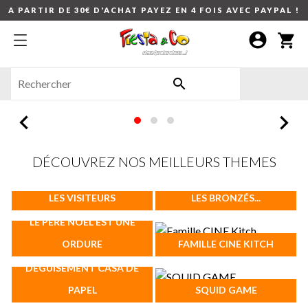
A PARTIR DE 30€ D'ACHAT PAYEZ EN 4 FOIS AVEC PAYPAL !
account_circle
shopping_cart



DÉCOUVREZ NOS MEILLEURS THEMES
LES VISITEURS
LES BRONZÉS...
LE PERE NOEL EST UNE
ORDURE
FAMILLE CINE KITCH
DEGUISEMENT CASA DE
PAPEL
SQUID GAME