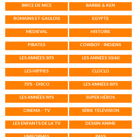
BRICE DE NICE
BARBIE & KEN
ROMAINS ET GAULOIS
EGYPTE
MEDIEVAL
HISTOIRE
PIRATES
COWBOY - INDIENS
LES ANNÉES 30’S
LES ANNÉES 50/60
LES HIPPIES
CLOCLO
70’S - DISCO
LES ANNÉES 80’S
LES ANNÉES 90’S
SUPER HÉROS
CINEMA - TV
SÉRIE TÉLÉVISION
LES ENFANTS DE LA TV
DESSIN ANIME
UNIFORMES
PAYS