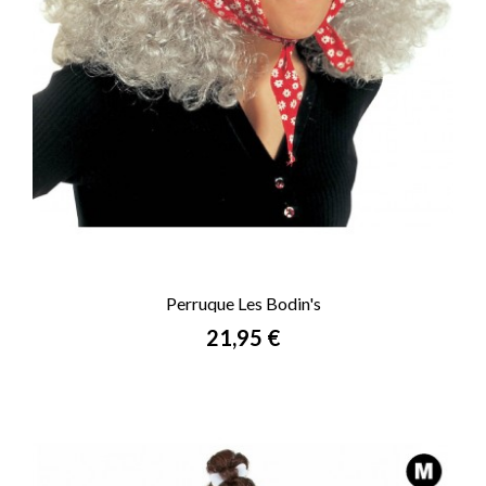
Perruque Les Bodin's
Prix
21,95 €