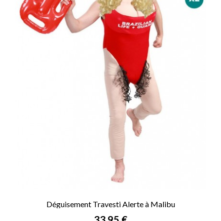
Déguisement Travesti Alerte à Malibu
Prix
33,95 €