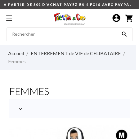
A PARTIR DE 30€ D'ACHAT PAYEZ EN 4 FOIS AVEC PAYPAL !
account_circle
shopping_cart

Accueil
ENTERREMENT de VIE de CELIBATAIRE
Femmes
FEMMES
