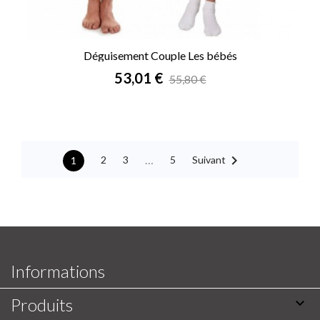
Déguisement Couple Les bébés
Prix
53,01 €
55,80 €

…
Suivant
2
3
5
1
Informations
Produits
