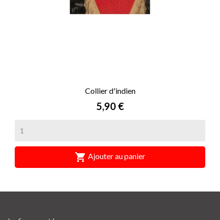
Collier d'indien
Prix
5,90 €

Ajouter au panier