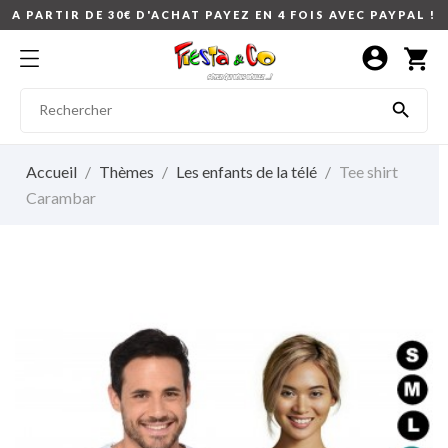
A PARTIR DE 30€ D'ACHAT PAYEZ EN 4 FOIS AVEC PAYPAL !
account_circle
shopping_cart

Accueil
Thèmes
Les enfants de la télé
Tee shirt
Carambar