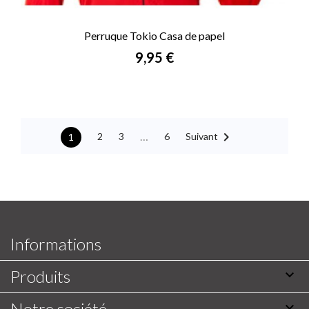
Perruque Tokio Casa de papel
Prix
9,95 €

…
Suivant
2
3
6
1
Informations
Produits

Notre société
