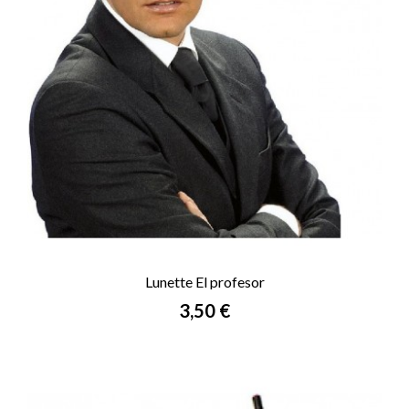
Lunette El profesor
Prix
3,50 €