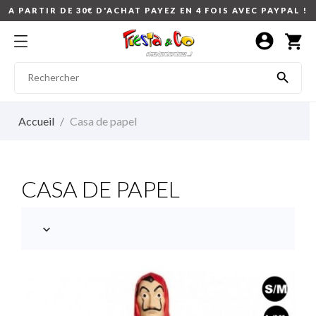
A PARTIR DE 30€ D'ACHAT PAYEZ EN 4 FOIS AVEC PAYPAL !
account_circle
shopping_cart

Accueil
Casa de papel
CASA DE PAPEL
