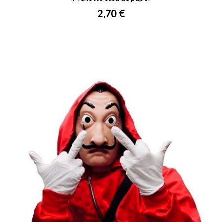
Prix
2,70 €