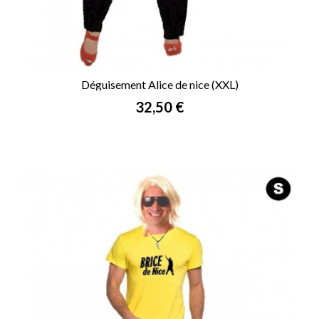
Déguisement Alice de nice (XXL)
Prix
32,50 €