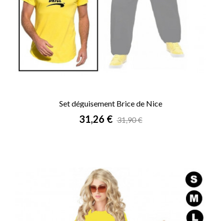
Set déguisement Brice de Nice
Prix
31,26 €
31,90 €