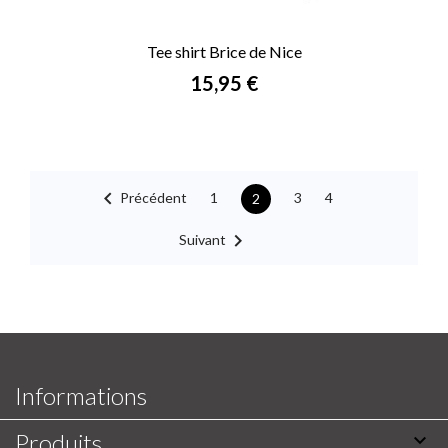
Tee shirt Brice de Nice
Prix
15,95 €

Précédent
1
3
4
2

Suivant
Informations
Produits
