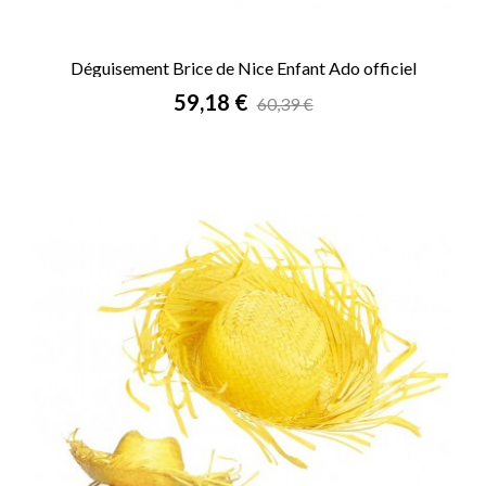
Déguisement Brice de Nice Enfant Ado officiel
Prix
59,18 €
60,39 €