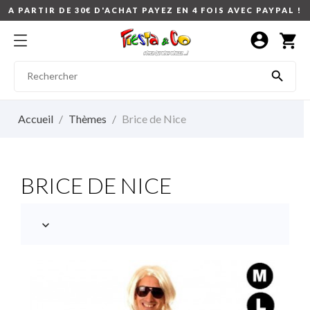
A PARTIR DE 30€ D'ACHAT PAYEZ EN 4 FOIS AVEC PAYPAL !
account_circle
shopping_cart

Accueil
Thèmes
Brice de Nice
BRICE DE NICE
