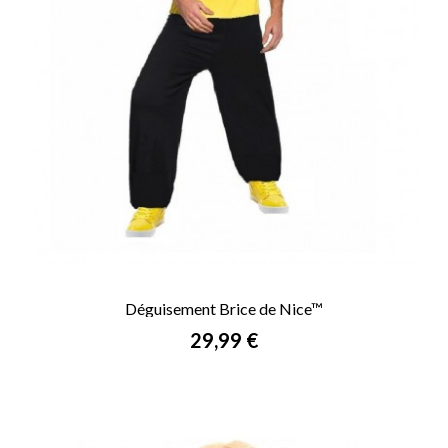
Déguisement Brice de Nice™
Prix
29,99 €