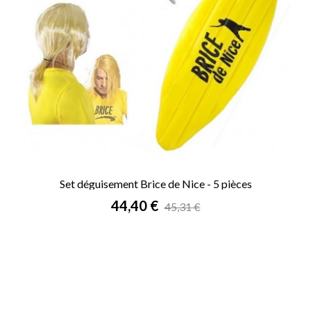
Set déguisement Brice de Nice - 5 pièces
Prix
44,40 €
45,31 €