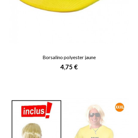
Borsalino polyester jaune
Prix
4,75 €