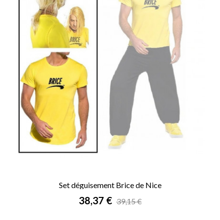
Set déguisement Brice de Nice
Prix
38,37 €
39,15 €