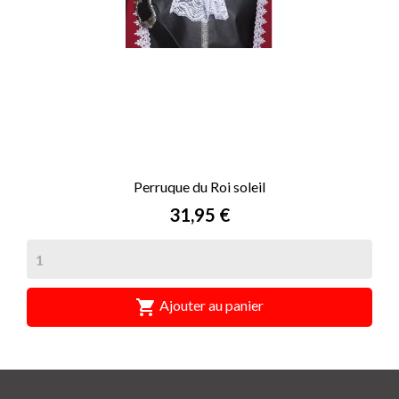
Perruque du Roi soleil
Prix
31,95 €

Ajouter au panier