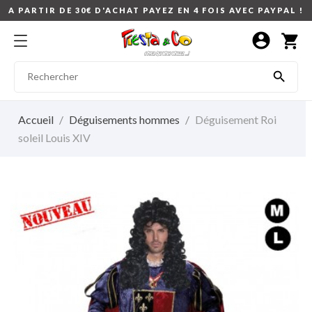
A PARTIR DE 30€ D'ACHAT PAYEZ EN 4 FOIS AVEC PAYPAL !
account_circle
shopping_cart

Accueil
Déguisements hommes
Déguisement Roi
soleil Louis XIV