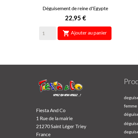
Déguisement de reine d'Egypte
Prix
22,95 €

Ajouter au panier
Prod
deguise
femme p
Fiesta And Co
déguise
1 Rue de la mairie
déguise
21270 Saint Léger Triey
deguis
France