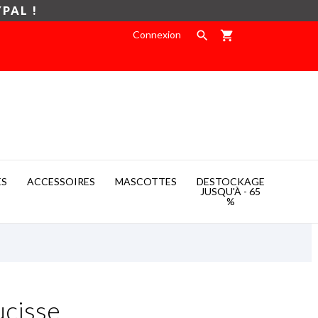
YPAL !
Connexion

shopping_cart
ES
ACCESSOIRES
MASCOTTES
DESTOCKAGE

JUSQU'À - 65
%
ucisse