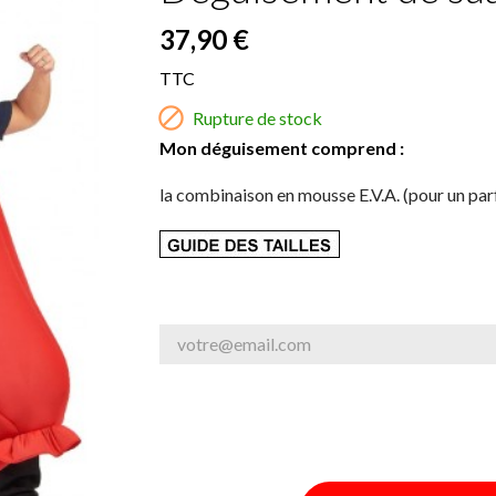
37,90 €
TTC

Rupture de stock
Mon déguisement comprend :
la combinaison en mousse E.V.A. (pour un par