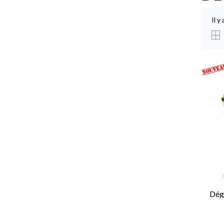
Il y
Dég