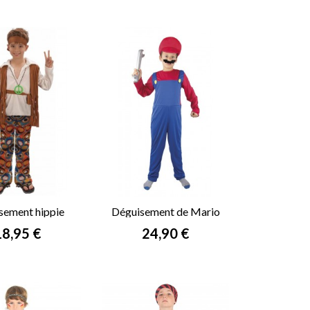
sement hippie
Déguisement de Mario
garçon
rix
Prix
18,95 €
24,90 €