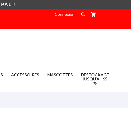
YPAL !
Connexion

shopping_cart
ES
ACCESSOIRES
MASCOTTES
DESTOCKAGE

JUSQU'À - 65
%