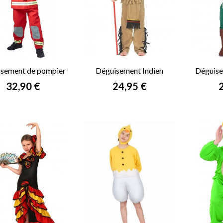
sement de pompier
Déguisement Indien
Déguise
garçon
garçon
bo
Prix
Prix
P
32,90 €
24,95 €