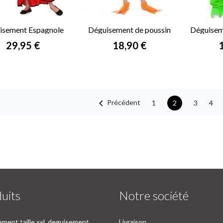
isement Espagnole
Déguisement de poussin
Déguiseme
fille
enfant
Prix
Prix
P
29,95 €
18,90 €

Précédent
1
3
4
2
uits
Notre société
ment taille xxl, deguisement
Livraison