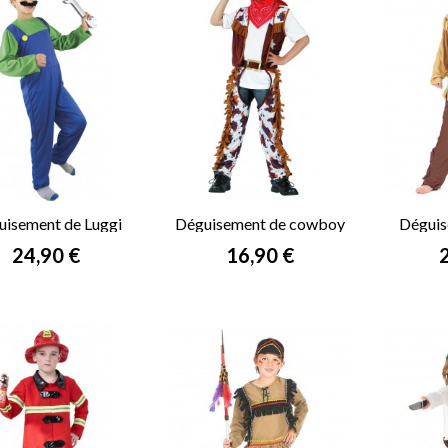
uisement de Luggi
Déguisement de cowboy
Déguis
garçon
Prix
Prix
P
24,90 €
16,90 €