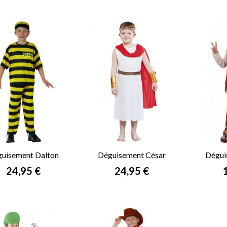
uisement Dalton
Déguisement César
Dégui
enfant
Garçon
Prix
Prix
P
24,95 €
24,95 €