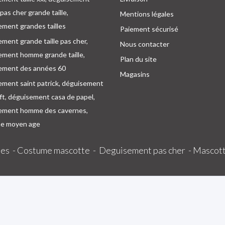
as cher grande taille,
Mentions légales
ment grandes tailles
Paiement sécurisé
ment grande taille pas cher,
Nous contacter
ement homme grande taille,
Plan du site
ement des années 60
Magasins
ement saint patrick, déguisement
oft, déguisement casa de papel,
ement homme des cavernes,
e moyen age
es -
Costume mascotte -
Deguisement pas cher -
Mascott