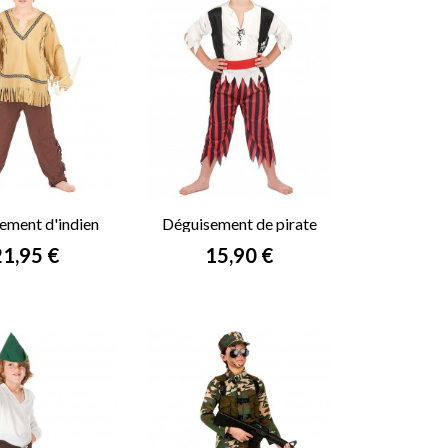
ement d'indien
Déguisement de pirate
garçon
garçon
rix
Prix
21,95 €
15,90 €