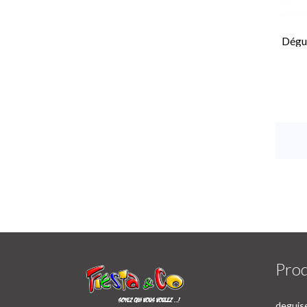
Dégu
Prod
deguise