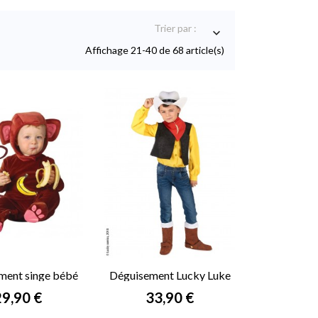
Trier par :

Affichage 21-40 de 68 article(s)
ment singe bébé
Déguisement Lucky Luke
enfant
rix
Prix
29,90 €
33,90 €