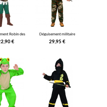
ment Robin des
Déguisement militaire
is garçon
garçon
rix
Prix
22,90 €
29,95 €