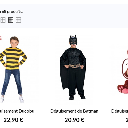
 a 68 produits.
uisement Ducobu
Déguisement de Batman
Déguise
enfant
enfant
Prix
Prix
P
22,90 €
20,90 €