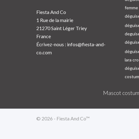
femme p
Fiesta And Co
déguise
1 Rue de la mairie
déguise
21270 Saint Léger Triey
deguis
France
déguis
Écrivez-nous :
infos@fiesta-and-
déguis
co.com
lara cr
déguis
costum
Mascot costum
© 2026 - Fiesta And Co™