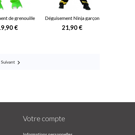
nt de grenouille
Déguisement Ninja garçon
enfant
rix
Prix
19,90 €
21,90 €

Suivant
Votre compte
Informations personnelles