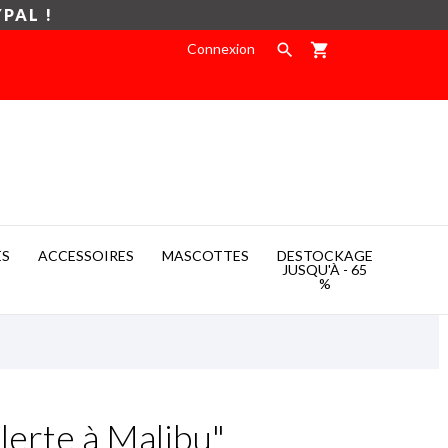
YPAL !
Connexion

shopping_cart
ES
ACCESSOIRES
MASCOTTES
DESTOCKAGE

JUSQU'À - 65
%
lerte à Malibu"