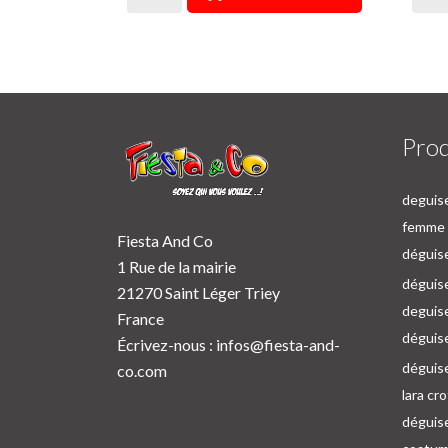
Prod
deguise
femme p
Fiesta And Co
déguise
1 Rue de la mairie
déguise
21270 Saint Léger Triey
deguis
France
déguis
Écrivez-nous :
infos@fiesta-and-
déguis
co.com
lara cr
déguis