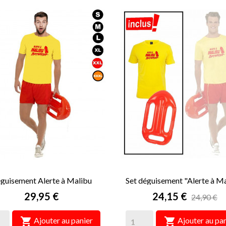
guisement Alerte à Malibu
Set déguisement "Alerte à M
Homme
Homme
Prix
Prix
29,95 €
24,15 €
24,90 €


Ajouter au panier
Ajouter au pan