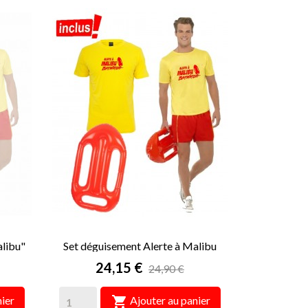
alibu"
Set déguisement Alerte à Malibu
Homme
Prix
24,15 €
24,90 €

ier
Ajouter au panier