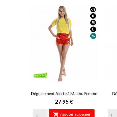
Déguisement Alerte à Malibu Femme
Dé
Prix
27,95 €

Ajouter au panier