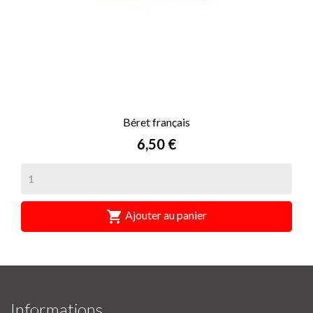
Béret français
Prix
6,50 €

Ajouter au panier
Informations