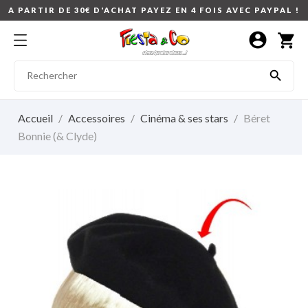
A PARTIR DE 30€ D'ACHAT PAYEZ EN 4 FOIS AVEC PAYPAL !
account_circle
shopping_cart

Accueil
Accessoires
Cinéma & ses stars
Béret
Bonnie (& Clyde)