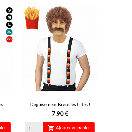
es
Déguisement Bretelles frites !
Prix
7,90 €

ier
Ajouter au panier