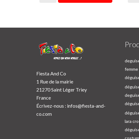
Prod
deguise
femme p
Fiesta And Co
déguise
1 Rue de la mairie
déguise
21270 Saint Léger Triey
deguis
France
déguis
Écrivez-nous :
infos@fiesta-and-
déguis
co.com
lara cr
déguis
costum