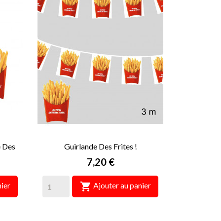
 Des
Guirlande Des Frites !
Prix
7,20 €

ier
Ajouter au panier