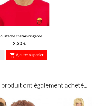
oustache châtain ringarde
Prix
2,30 €

Ajouter au panier
e produit ont également acheté...