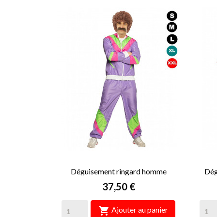
Déguisement ringard homme
Dég
Prix
37,50 €

Ajouter au panier