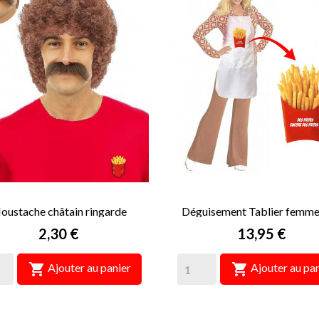
oustache châtain ringarde
Déguisement Tablier femme
Frites !
Prix
Prix
2,30 €
13,95 €


Ajouter au panier
Ajouter au pan