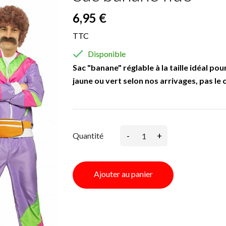
6,95 €
TTC

Disponible
Sac "banane" réglable à la taille idéal po
jaune ou vert selon nos arrivages, pas le 
-
+
Quantité
Ajouter au panier