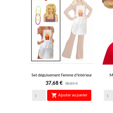
Set déguisement Femme d'intérieur
M
Prix
37,68 €
38,85 €

Ajouter au panier