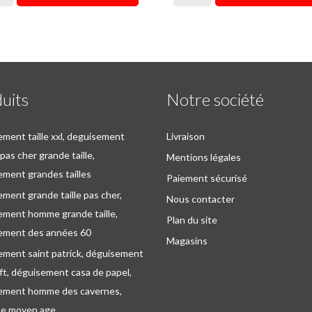
uits
Notre société
ment taille xxl, deguisement
Livraison
as cher grande taille,
Mentions légales
ment grandes tailles
Paiement sécurisé
ment grande taille pas cher,
Nous contacter
ement homme grande taille,
Plan du site
ement des années 60
Magasins
ement saint patrick, déguisement
oft, déguisement casa de papel,
ement homme des cavernes,
e moyen age