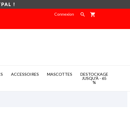
YPAL !
Connexion

shopping_cart
ES
ACCESSOIRES
MASCOTTES
DESTOCKAGE

JUSQU'À - 65
%