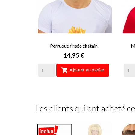
Perruque frisée chatain
M
Prix
14,95 €

Ajouter au panier
Les clients qui ont acheté c