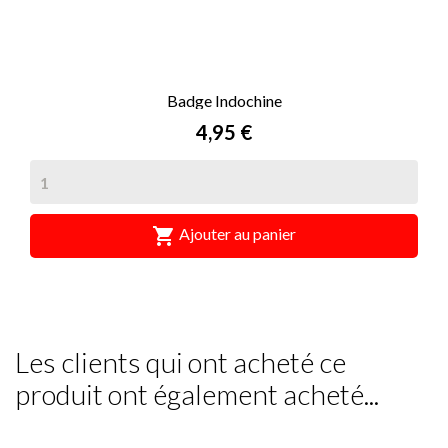
Badge Indochine
Prix
4,95 €

Ajouter au panier
Les clients qui ont acheté ce
produit ont également acheté...