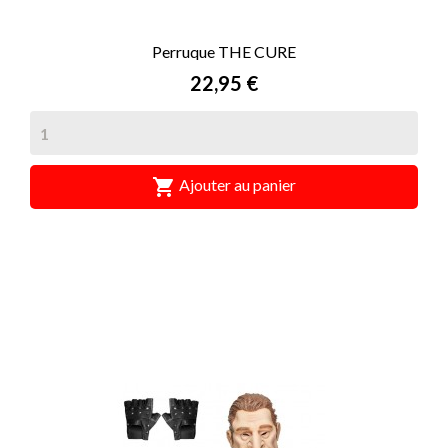
Perruque THE CURE
Prix
22,95 €

Ajouter au panier