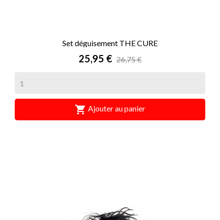
Set déguisement THE CURE
Prix
25,95 €
26,75 €

Ajouter au panier