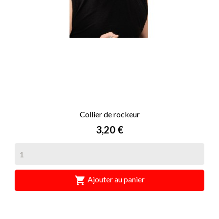
Collier de rockeur
Prix
3,20 €

Ajouter au panier