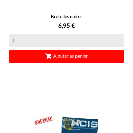
Bretelles noires
Prix
6,95 €

Ajouter au panier