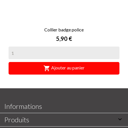
Collier badge police
Prix
5,90 €

Ajouter au panier
Informations
Produits
