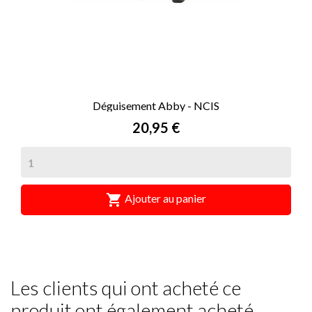
Déguisement Abby - NCIS
Prix
20,95 €

Ajouter au panier
Les clients qui ont acheté ce
produit ont également acheté...