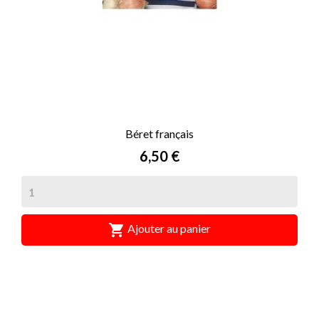
Béret français
Prix
6,50 €

Ajouter au panier