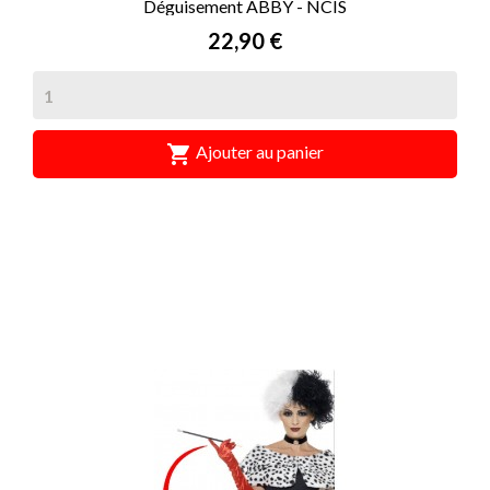
Déguisement ABBY - NCIS
Prix
22,90 €

Ajouter au panier