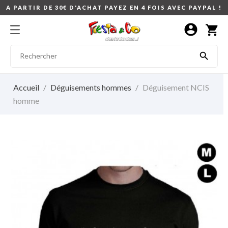
A PARTIR DE 30€ D'ACHAT PAYEZ EN 4 FOIS AVEC PAYPAL !
account_circle
shopping_cart

Accueil
Déguisements hommes
Déguisement NCIS
homme