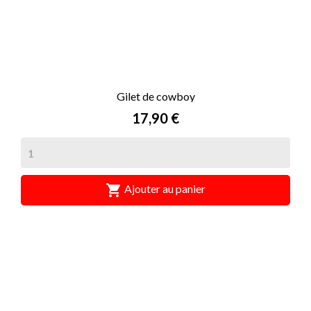
Gilet de cowboy
Prix
17,90 €

Ajouter au panier