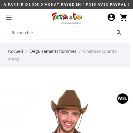
A PARTIR DE 30€ D'ACHAT PAYEZ EN 4 FOIS AVEC PAYPAL !
account_circle
shopping_cart

Accueil
Déguisements hommes
Chemise country
mixte