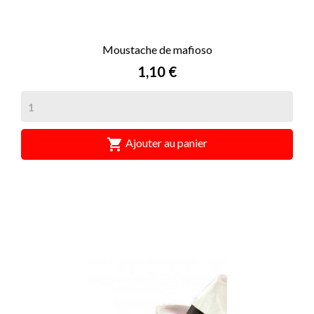
Moustache de mafioso
Prix
1,10 €

Ajouter au panier