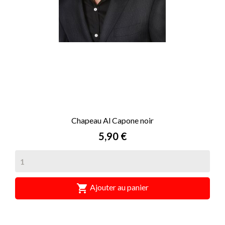
Chapeau Al Capone noir
Prix
5,90 €

Ajouter au panier