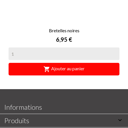
Bretelles noires
Prix
6,95 €

Ajouter au panier
Informations
Produits
