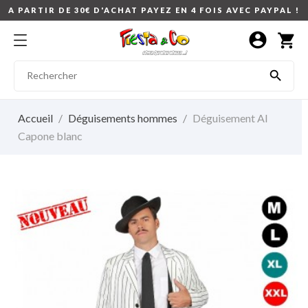
A PARTIR DE 30€ D'ACHAT PAYEZ EN 4 FOIS AVEC PAYPAL !
account_circle
shopping_cart

Accueil
Déguisements hommes
Déguisement Al
Capone blanc