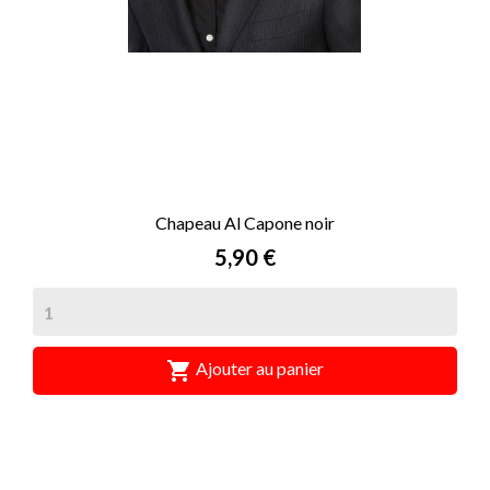
Chapeau Al Capone noir
Prix
5,90 €

Ajouter au panier