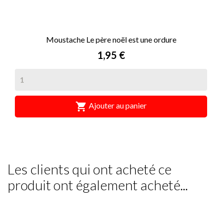
Moustache Le père noël est une ordure
Prix
1,95 €

Ajouter au panier
Les clients qui ont acheté ce
produit ont également acheté...