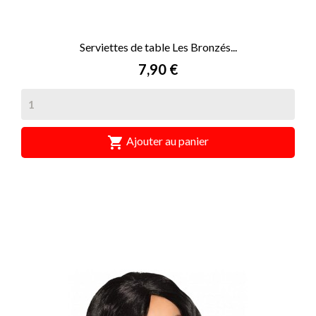
Serviettes de table Les Bronzés...
Prix
7,90 €

Ajouter au panier