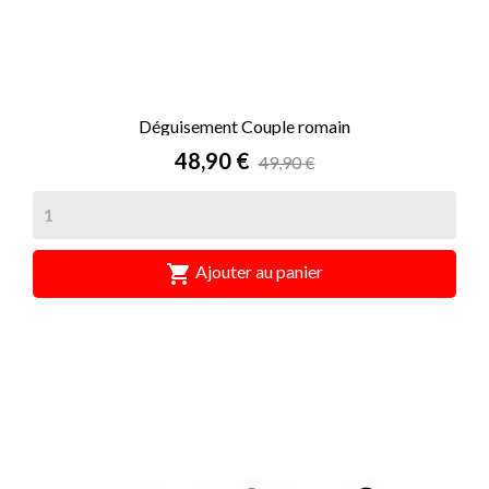
Déguisement Couple romain
Prix
48,90 €
49,90 €

Ajouter au panier