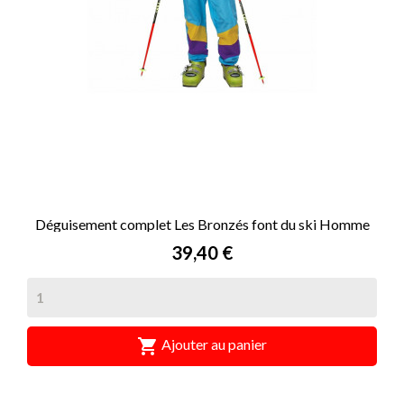
Déguisement complet Les Bronzés font du ski Homme
Prix
39,40 €

Ajouter au panier