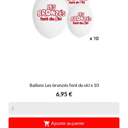
Ballons Les bronzés font du ski x 10
Prix
6,95 €

Ajouter au panier