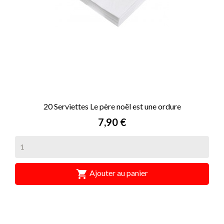
20 Serviettes Le père noël est une ordure
Prix
7,90 €

Ajouter au panier