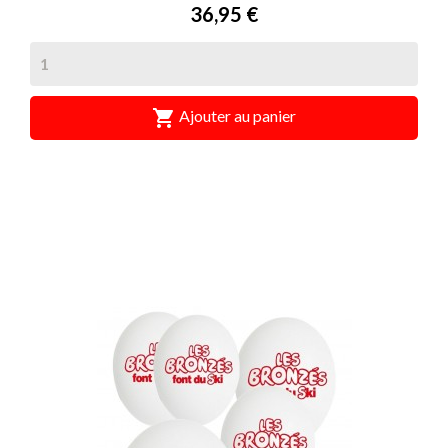
Prix
36,95 €

Ajouter au panier