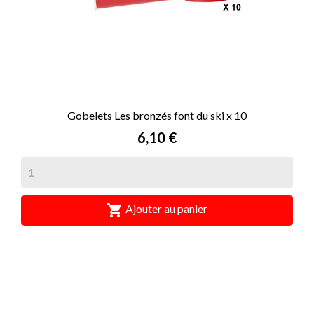
Gobelets Les bronzés font du ski x 10
Prix
6,10 €

Ajouter au panier