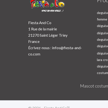
deguise
femme p
Fiesta And Co
déguise
1 Rue de la mairie
déguise
21270 Saint Léger Triey
deguis
France
déguis
Écrivez-nous :
infos@fiesta-and-
déguis
co.com
lara cr
déguis
costum
Mascot costum
© 2026 - Fiesta And Co™