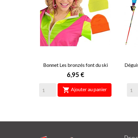
Bonnet Les bronzés font du ski
Déguis
Prix
6,95 €

Ajouter au panier
Prod