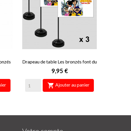
onzés
Drapeau de table Les bronzés font du
ski
Prix
9,95 €

ier
Ajouter au panier
Votre compte