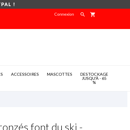
YPAL !
Connexion

shopping_cart
ES
ACCESSOIRES
MASCOTTES
DESTOCKAGE

JUSQU'À - 65
%
nzés font du ski -