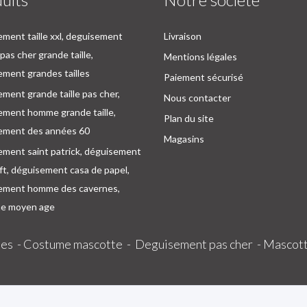
ment taille xxl, deguisement
Livraison
as cher grande taille,
Mentions légales
ment grandes tailles
Paiement sécurisé
ment grande taille pas cher,
Nous contacter
ement homme grande taille,
Plan du site
ement des années 60
Magasins
ement saint patrick, déguisement
oft, déguisement casa de papel,
ement homme des cavernes,
e moyen age
es -
Costume mascotte -
Deguisement pas cher -
Mascott