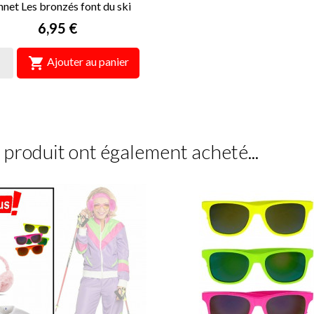
net Les bronzés font du ski
Prix
6,95 €

Ajouter au panier
e produit ont également acheté...