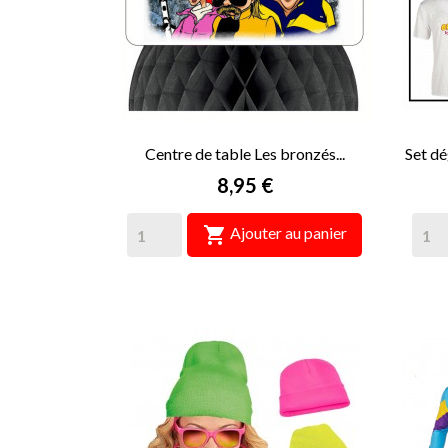
Centre de table Les bronzés...
Set dé
Prix
8,95 €

Ajouter au panier