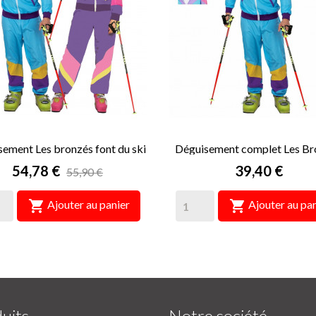
ement Les bronzés font du ski
Déguisement complet Les Br
Le couple
font du ski Homme
Prix
Prix
54,78 €
39,40 €
55,90 €


Ajouter au panier
Ajouter au pan
uits
Notre société