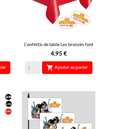
Confettis de table Les bronzés font
du ski
Prix
4,95 €

ier
Ajouter au panier