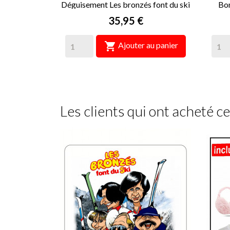
Déguisement Les bronzés font du ski
Bon
Prix
35,95 €

Ajouter au panier
Les clients qui ont acheté c