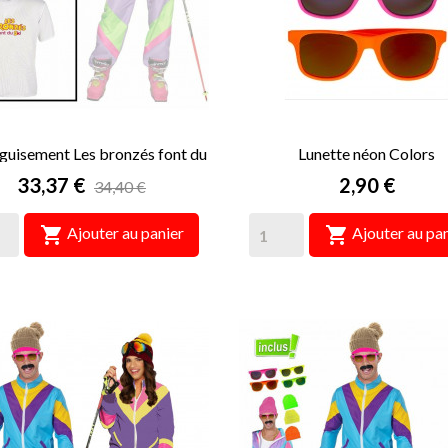
guisement Les bronzés font du
Lunette néon Colors
ski Femme
Prix
Prix
33,37 €
2,90 €
34,40 €


Ajouter au panier
Ajouter au pan