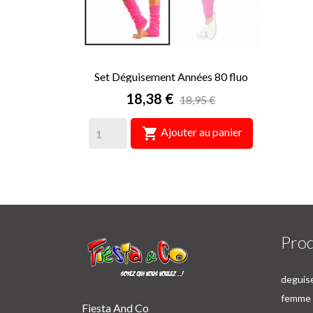
Set Déguisement Années 80 fluo
Prix
18,38 €
18,95 €

Ajouter au panier
Prod
deguise
femme p
Fiesta And Co