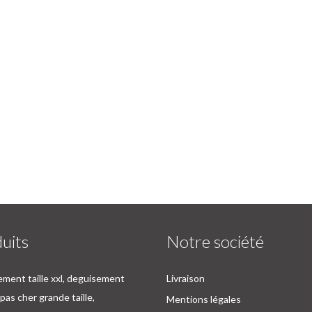
uits
Notre société
ment taille xxl, deguisement
Livraison
as cher grande taille,
Mentions légales