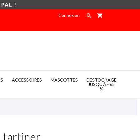
YPAL !
Connexion

shopping_cart
ES
ACCESSOIRES
MASCOTTES
DESTOCKAGE

JUSQU'À - 65
%
 tartiner