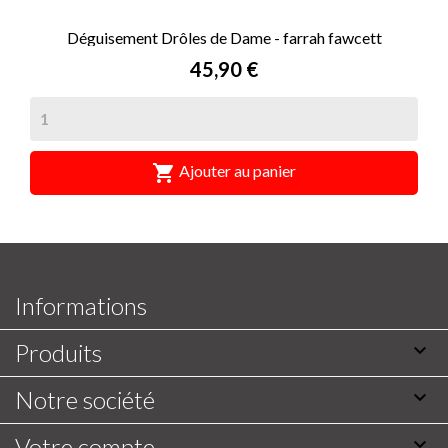
Déguisement Drôles de Dame - farrah fawcett
Prix
45,90 €

Ajouter au panier
Informations
Produits

Notre société

Votre compte
