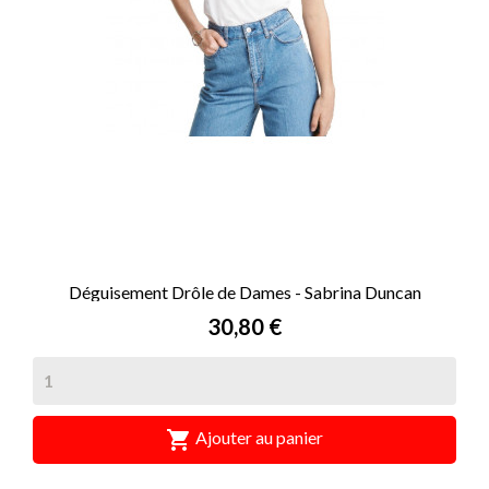
Déguisement Drôle de Dames - Sabrina Duncan
Prix
30,80 €

Ajouter au panier