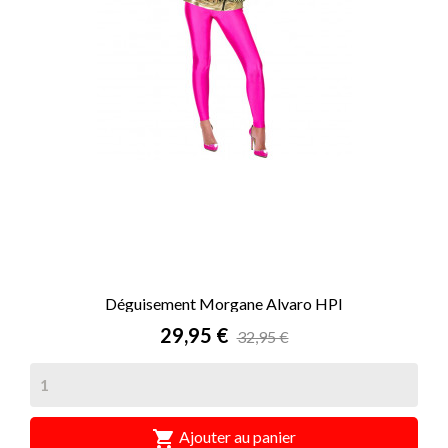
Déguisement Morgane Alvaro HPI
Prix
29,95 €
32,95 €

Ajouter au panier