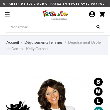
A PARTIR DE 30€ D'ACHAT PAYEZ EN 4 FOIS AVEC PAYPAL !
account_circle
shopping_cart

Accueil
Déguisements femmes
Déguisement Drôle
de Dames - Kelly Garrett