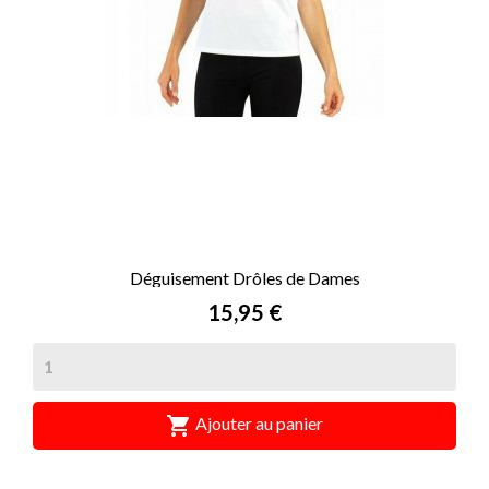
Déguisement Drôles de Dames
Prix
15,95 €

Ajouter au panier