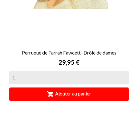
Perruque de Farrah Fawcett -Drôle de dames
Prix
29,95 €

Ajouter au panier