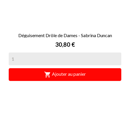
Déguisement Drôle de Dames - Sabrina Duncan
Prix
30,80 €

Ajouter au panier