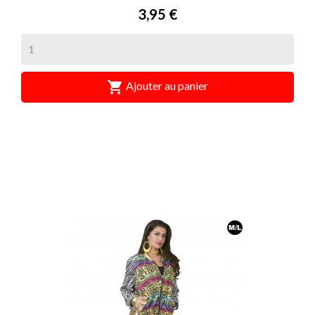
Prix
3,95 €

Ajouter au panier