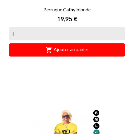
Perruque Cathy blonde
Prix
19,95 €

Ajouter au panier