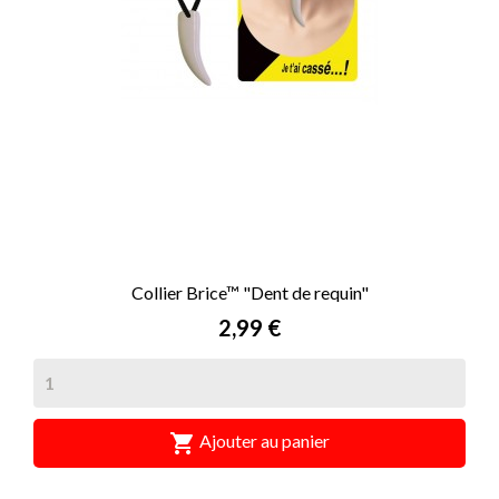
Collier Brice™ "Dent de requin"
Prix
2,99 €

Ajouter au panier