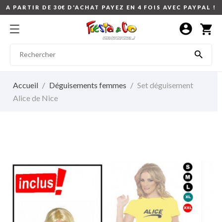
A PARTIR DE 30€ D'ACHAT PAYEZ EN 4 FOIS AVEC PAYPAL !
account_circle
shopping_cart

Accueil
Déguisements femmes
Set déguisement
Alice de Nice