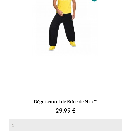
Déguisement de Brice de Nice™
Prix
29,99 €