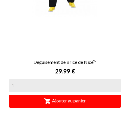
Déguisement de Brice de Nice™
Prix
29,99 €

Ajouter au panier