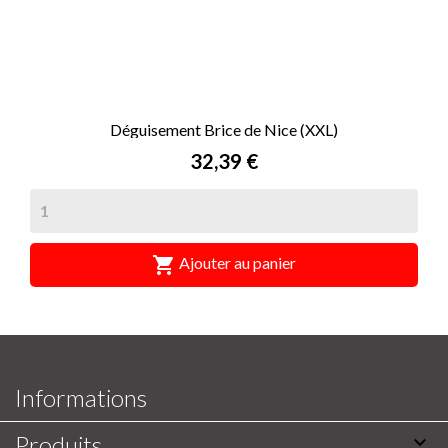
Déguisement Brice de Nice (XXL)
Prix
32,39 €

Ajouter au panier
Informations
Produits
