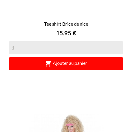
Tee shirt Brice de nice
Prix
15,95 €

Ajouter au panier