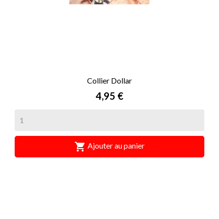
Collier Dollar
Prix
4,95 €

Ajouter au panier