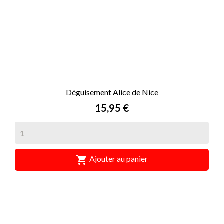
Déguisement Alice de Nice
Prix
15,95 €

Ajouter au panier