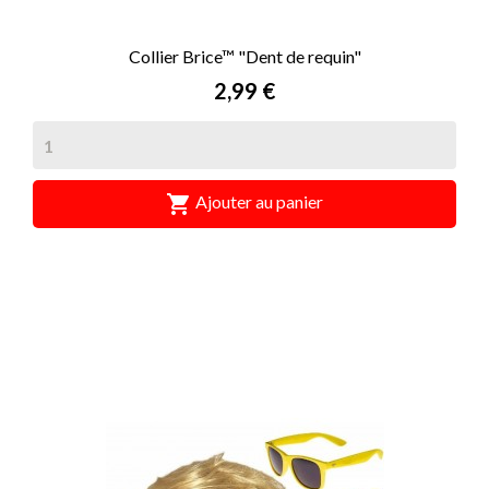
Collier Brice™ "Dent de requin"
Prix
2,99 €

Ajouter au panier