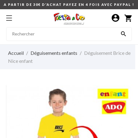
A PARTIR DE 30€ D'ACHAT PAYEZ EN 4 FOIS AVEC PAYPAL !
account_circle
shopping_cart

Accueil
Déguisements enfants
Déguisement Brice de
Nice enfant