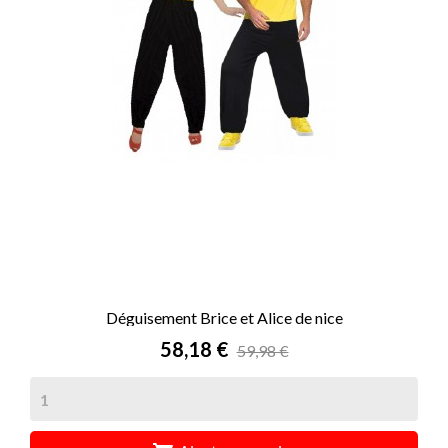
Déguisement Brice et Alice de nice
Prix
58,18 €
59,98 €