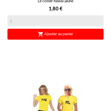
Le collier hawaï jaune
Prix
1,80 €

Ajouter au panier