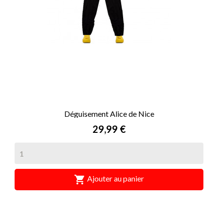
Déguisement Alice de Nice
Prix
29,99 €

Ajouter au panier