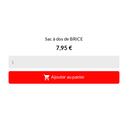
Sac à dos de BRICE
Prix
7,95 €

Ajouter au panier