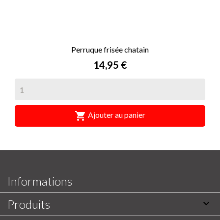
Perruque frisée chatain
Prix
14,95 €

Ajouter au panier
Informations
Produits
