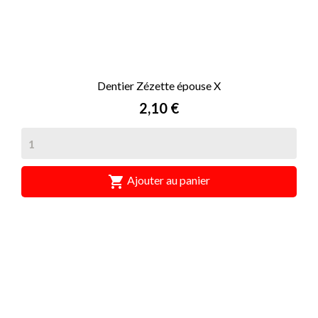
Dentier Zézette épouse X
Prix
2,10 €

Ajouter au panier