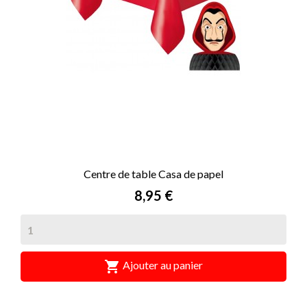
Centre de table Casa de papel
Prix
8,95 €

Ajouter au panier