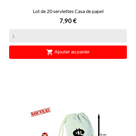
Lot de 20 serviettes Casa de papel
Prix
7,90 €

Ajouter au panier