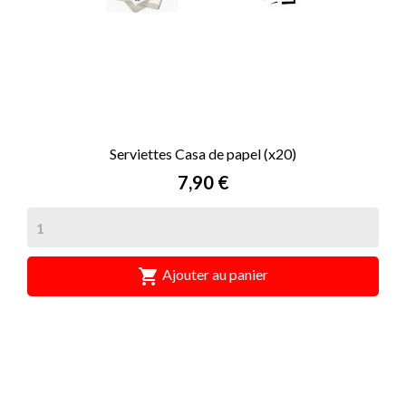
Serviettes Casa de papel (x20)
Prix
7,90 €

Ajouter au panier