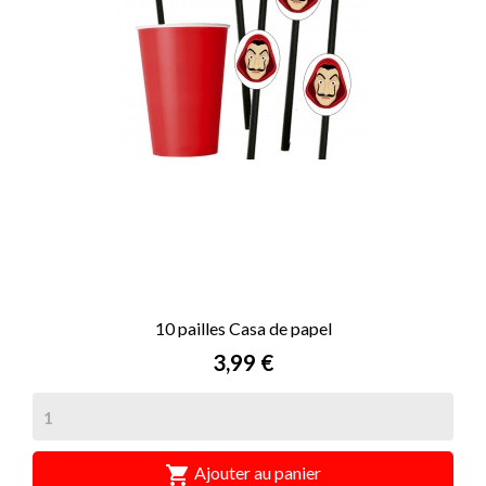
10 pailles Casa de papel
Prix
3,99 €

Ajouter au panier