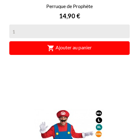
Perruque de Prophète
Prix
14,90 €

Ajouter au panier