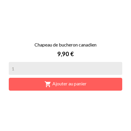
Chapeau de bucheron canadien
Prix
9,90 €

Ajouter au panier