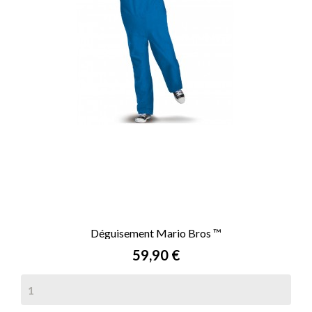
Déguisement Mario Bros ™
Prix
59,90 €