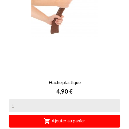
Hache plastique
Prix
4,90 €

Ajouter au panier