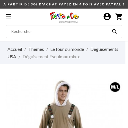
A PARTIR DE 30€ D'ACHAT PAYEZ EN 4 FOIS AVEC PAYPAL !
account_circle
shopping_cart

Accueil
Thèmes
Le tour du monde
Déguisements
USA
Déguisement Esquimau mixte