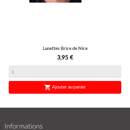
Lunettes Brice de Nice
Prix
3,95 €

Ajouter au panier
Informations