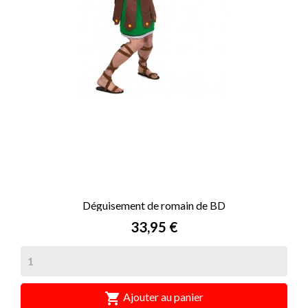
Déguisement de romain de BD
Prix
33,95 €

Ajouter au panier