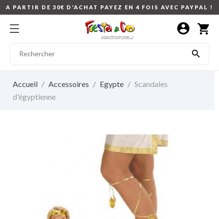
A PARTIR DE 30€ D'ACHAT PAYEZ EN 4 FOIS AVEC PAYPAL !
account_circle
shopping_cart

Accueil
Accessoires
Egypte
Scandales
d'égyptienne