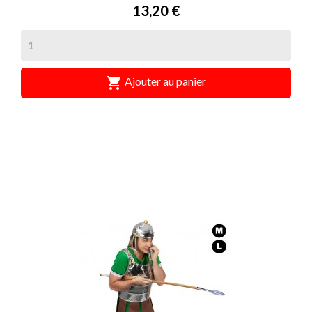
Prix
13,20 €

Ajouter au panier