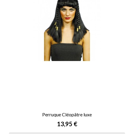
Perruque Cléopâtre luxe
Prix
13,95 €