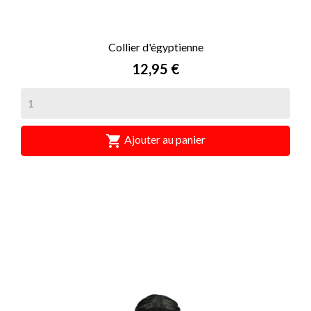
Collier d'égyptienne
Prix
12,95 €

Ajouter au panier