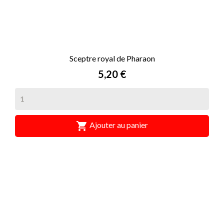
Sceptre royal de Pharaon
Prix
5,20 €

Ajouter au panier