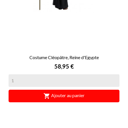
Costume Cléopâtre, Reine d'Egypte
Prix
58,95 €

Ajouter au panier