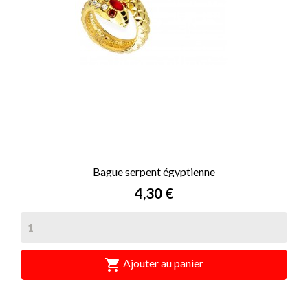
Bague serpent égyptienne
Prix
4,30 €

Ajouter au panier