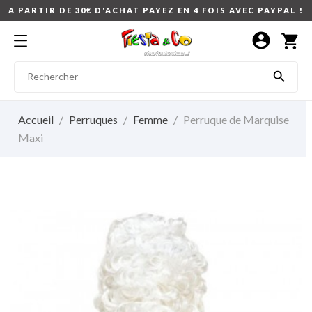
A PARTIR DE 30€ D'ACHAT PAYEZ EN 4 FOIS AVEC PAYPAL !
account_circle
shopping_cart

Accueil
Perruques
Femme
Perruque de Marquise
Maxi