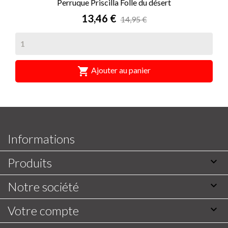
Perruque Priscilla Folle du désert
Prix
13,46 €
14,95 €

Ajouter au panier
Informations
Produits

Notre société

Votre compte
