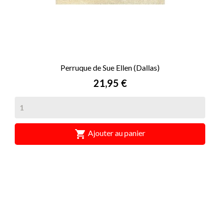
Perruque de Sue Ellen (Dallas)
Prix
21,95 €

Ajouter au panier