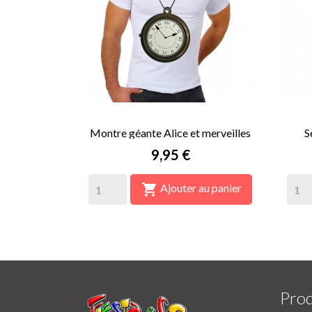
Montre géante Alice et merveilles
S
Prix
9,95 €

Ajouter au panier
Prod