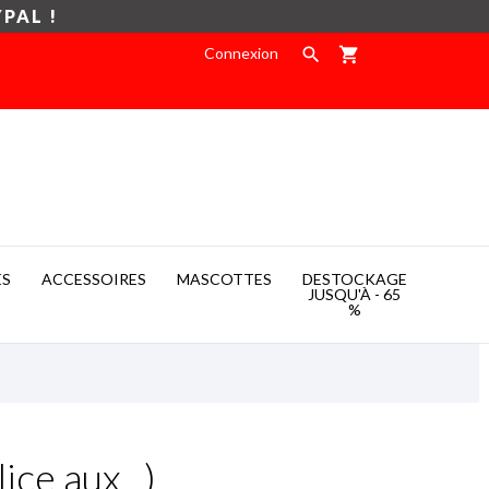
YPAL !
Connexion

shopping_cart
ES
ACCESSOIRES
MASCOTTES
DESTOCKAGE

JUSQU'À - 65
%
ce aux...)