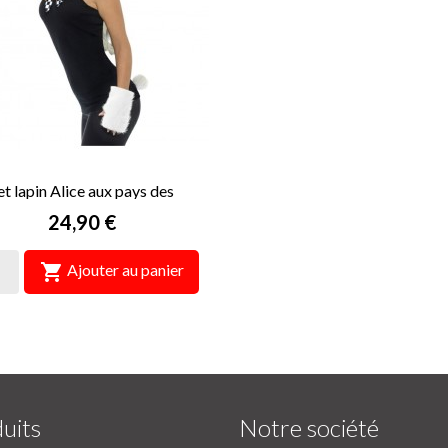
et lapin Alice aux pays des
merveilles
Prix
24,90 €

Ajouter au panier
uits
Notre société