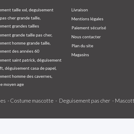
ment taille xxl, deguisement
Livraison
as cher grande taille,
Mentions légales
ment grandes tailles
Paiement sécurisé
ment grande taille pas cher,
Nous contacter
ement homme grande taille,
Plan du site
ement des années 60
Magasins
ement saint patrick, déguisement
oft, déguisement casa de papel,
ement homme des cavernes,
e moyen age
es -
Costume mascotte -
Deguisement pas cher -
Mascott