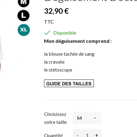
32,90 €
TTC

Disponible
Mon déguisement comprend :
la blouse tachée de sang
la cravate
le stétoscope
Choisissez
votre taille
-
+
Quantité