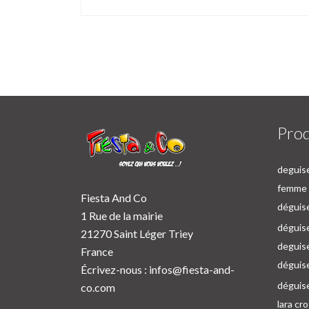
Prod
deguise
femme p
Fiesta And Co
déguise
1 Rue de la mairie
déguise
21270 Saint Léger Triey
deguis
France
déguis
Écrivez-nous :
infos@fiesta-and-
déguis
co.com
lara cr