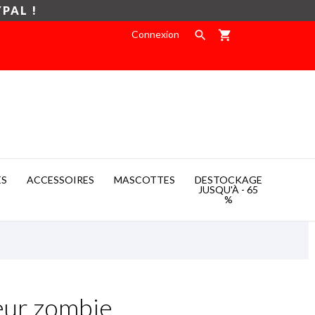
YPAL !
Connexion

shopping_cart
ES
ACCESSOIRES
MASCOTTES
DESTOCKAGE

JUSQU'À - 65
%
ur zombie