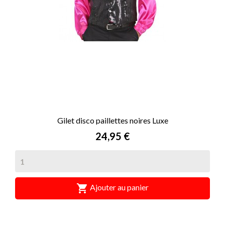
Gilet disco paillettes noires Luxe
Prix
24,95 €

Ajouter au panier