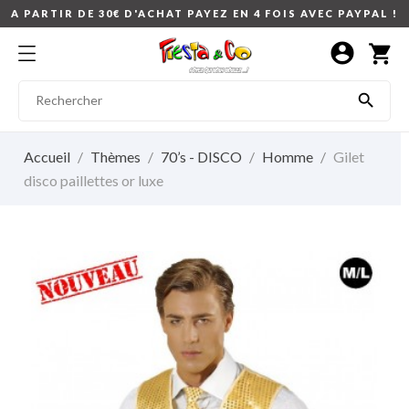
A PARTIR DE 30€ D'ACHAT PAYEZ EN 4 FOIS AVEC PAYPAL !
account_circle
shopping_cart

Accueil
Thèmes
70’s - DISCO
Homme
Gilet
disco paillettes or luxe