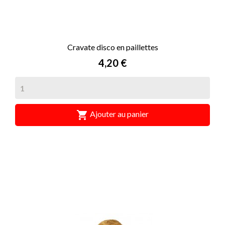
Cravate disco en paillettes
Prix
4,20 €

Ajouter au panier