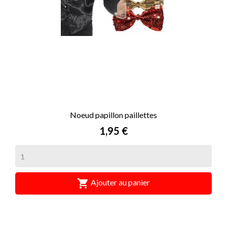
Noeud papillon paillettes
Prix
1,95 €

Ajouter au panier