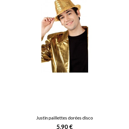
Justin paillettes dorées disco
Prix
5,90 €