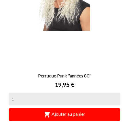
Perruque Punk "années 80"
Prix
19,95 €

Ajouter au panier