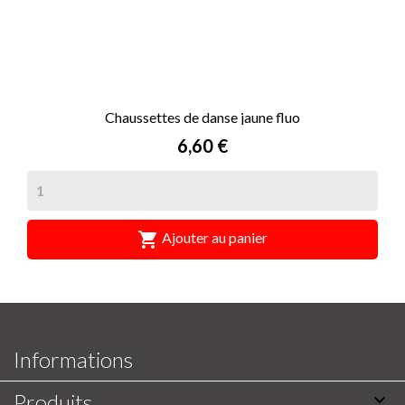
Chaussettes de danse jaune fluo
Prix
6,60 €

Ajouter au panier
Informations
Produits
