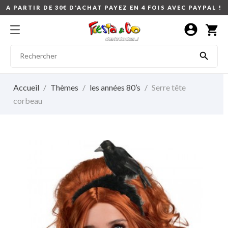
A PARTIR DE 30€ D'ACHAT PAYEZ EN 4 FOIS AVEC PAYPAL !
account_circle
shopping_cart

Accueil
Thèmes
les années 80’s
Serre tête
corbeau