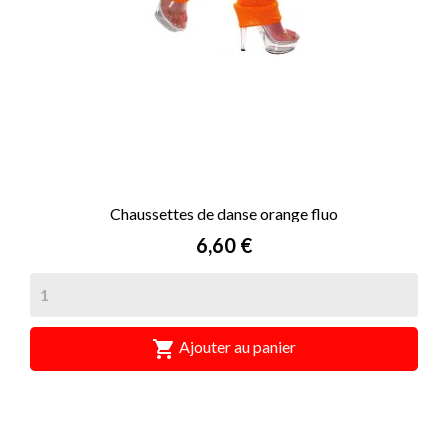
Chaussettes de danse orange fluo
Prix
6,60 €

Ajouter au panier