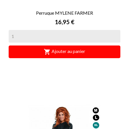
Perruque MYLENE FARMER
Prix
16,95 €

Ajouter au panier