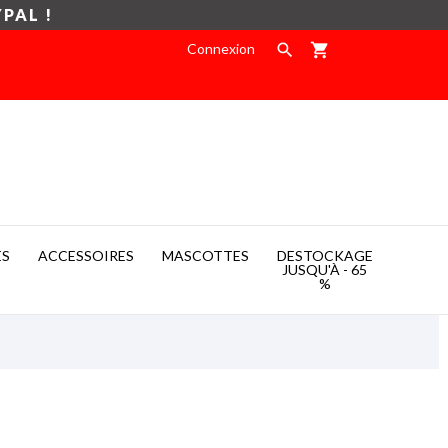
YPAL !
Connexion

shopping_cart
ES
ACCESSOIRES
MASCOTTES
DESTOCKAGE

JUSQU'À - 65
%