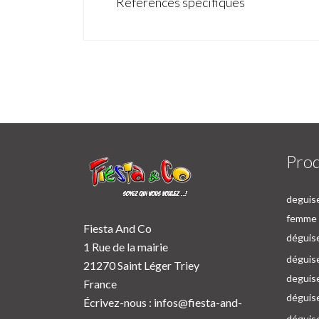
Références spécifiques
Prod
deguise
femme p
Fiesta And Co
déguise
1 Rue de la mairie
déguise
21270 Saint Léger Triey
deguis
France
déguis
Écrivez-nous :
infos@fiesta-and-
déguis