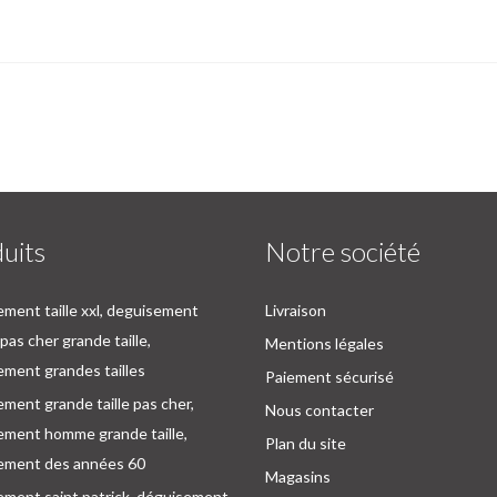
uits
Notre société
ment taille xxl, deguisement
Livraison
as cher grande taille,
Mentions légales
ment grandes tailles
Paiement sécurisé
ment grande taille pas cher,
Nous contacter
ement homme grande taille,
Plan du site
ement des années 60
Magasins
ement saint patrick, déguisement