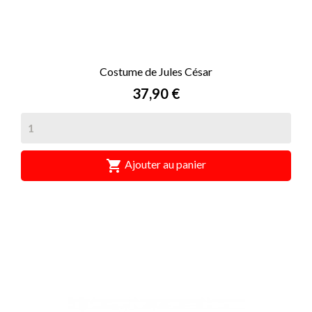
Costume de Jules César
Prix
37,90 €

Ajouter au panier