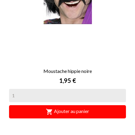
Moustache hippie noire
Prix
1,95 €

Ajouter au panier