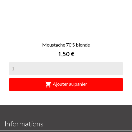
Moustache 70'S blonde
Prix
1,50 €

Ajouter au panier
Informations