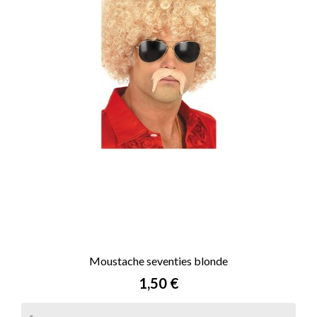
Moustache seventies blonde
Prix
1,50 €