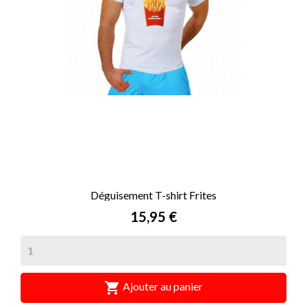
Déguisement T-shirt Frites
Prix
15,95 €

Ajouter au panier