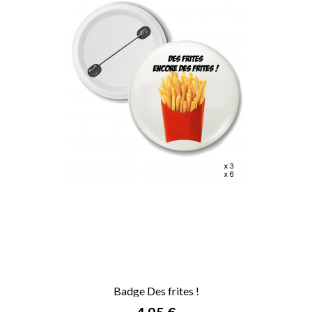
Badge Des frites !
Prix