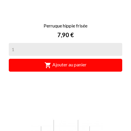
Perruque hippie frisée
Prix
7,90 €

Ajouter au panier