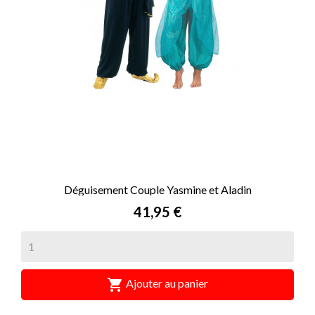
Déguisement Couple Yasmine et Aladin
Prix
41,95 €

Ajouter au panier