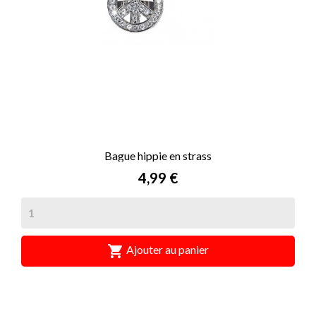
Bague hippie en strass
Prix
4,99 €

Ajouter au panier