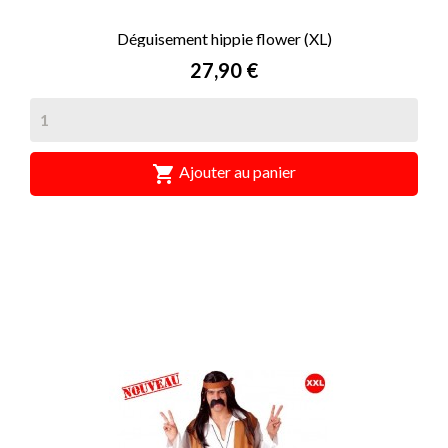
Déguisement hippie flower (XL)
Prix
27,90 €

Ajouter au panier