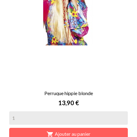
Perruque hippie blonde
Prix
13,90 €

Ajouter au panier