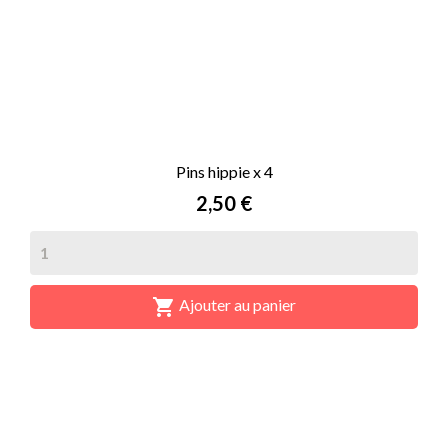
Pins hippie x 4
Prix
2,50 €

Ajouter au panier