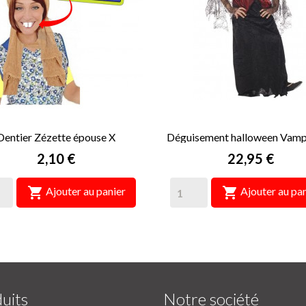
Dentier Zézette épouse X
Déguisement halloween Vamp
Prix
Prix
2,10 €
22,95 €


Ajouter au panier
Ajouter au pan
uits
Notre société