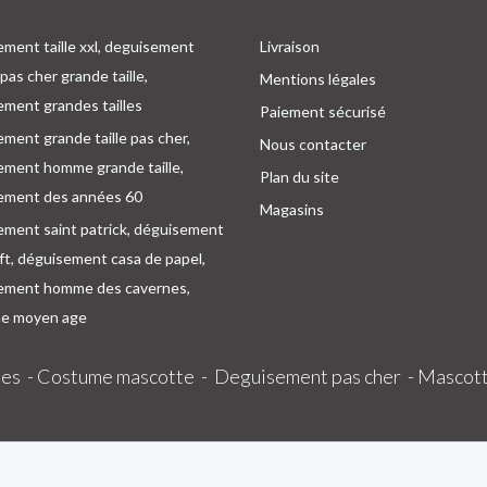
ment taille xxl, deguisement
Livraison
as cher grande taille,
Mentions légales
ment grandes tailles
Paiement sécurisé
ment grande taille pas cher,
Nous contacter
ement homme grande taille,
Plan du site
ement des années 60
Magasins
ement saint patrick, déguisement
oft, déguisement casa de papel,
ement homme des cavernes,
e moyen age
es -
Costume mascotte -
Deguisement pas cher -
Mascott