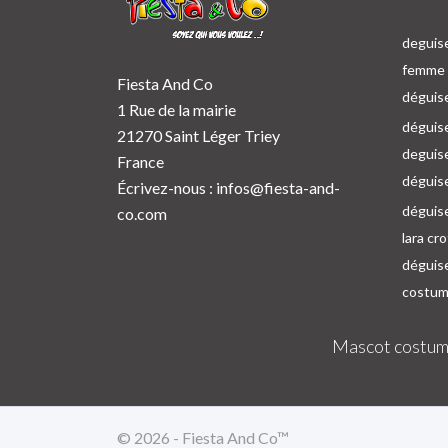
deguise
femme p
Fiesta And Co
déguise
1 Rue de la mairie
déguise
21270 Saint Léger Triey
deguis
France
déguis
Écrivez-nous :
infos@fiesta-and-
déguis
co.com
lara cr
déguis
costum
Mascot costum
© 2026 - Fiesta And Co™