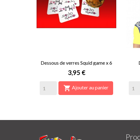
Dessous de verres Squid game x 6
Prix
3,95 €

Ajouter au panier
Prod