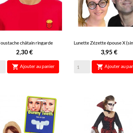
oustache châtain ringarde
Lunette Zézette épouse X (si
Prix
Prix
2,30 €
3,95 €


Ajouter au panier
Ajouter au pan