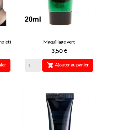
mplet)
Maquillage vert
Prix
3,50 €

ier
Ajouter au panier