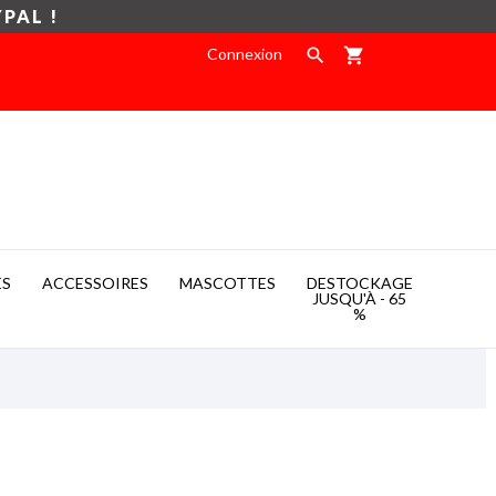
YPAL !
Connexion

shopping_cart
ES
ACCESSOIRES
MASCOTTES
DESTOCKAGE

JUSQU'À - 65
%