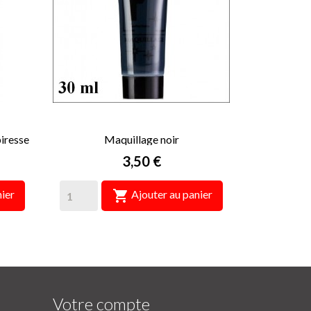
iresse
Maquillage noir
Prix
3,50 €

ier
Ajouter au panier
Votre compte