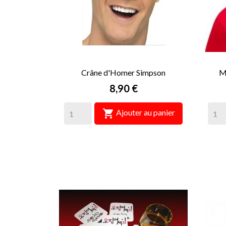
Crâne d'Homer Simpson
M
Prix
8,90 €

Ajouter au panier