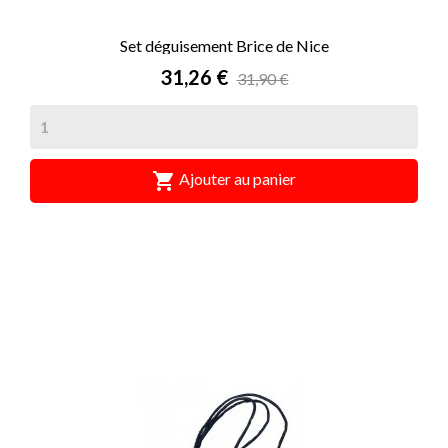
Set déguisement Brice de Nice
Prix
31,26 €
31,90 €

Ajouter au panier