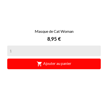
Masque de Cat Woman
Prix
8,95 €

Ajouter au panier