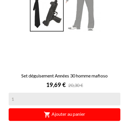
Set déguisement Années 30 homme mafioso
Prix
19,69 €
20,30 €

Ajouter au panier