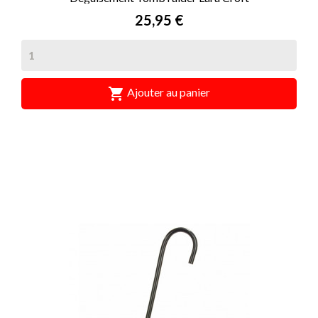
Prix
25,95 €

Ajouter au panier