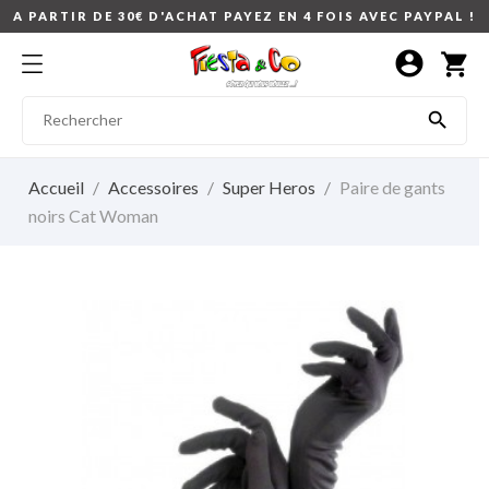
A PARTIR DE 30€ D'ACHAT PAYEZ EN 4 FOIS AVEC PAYPAL !
account_circle
shopping_cart

Accueil
Accessoires
Super Heros
Paire de gants
noirs Cat Woman