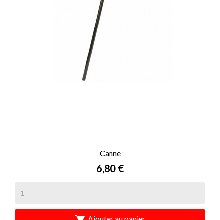
Canne
Prix
6,80 €

Ajouter au panier