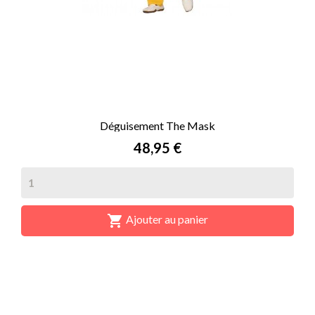
Déguisement The Mask
Prix
48,95 €

Ajouter au panier