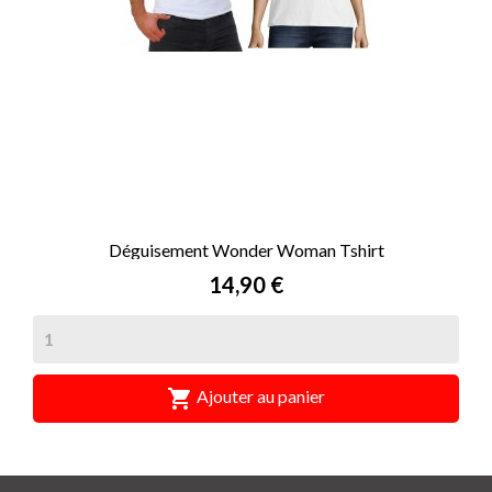
Déguisement Wonder Woman Tshirt
Prix
14,90 €

Ajouter au panier