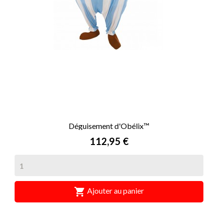
Déguisement d'Obélix™
Prix
112,95 €

Ajouter au panier