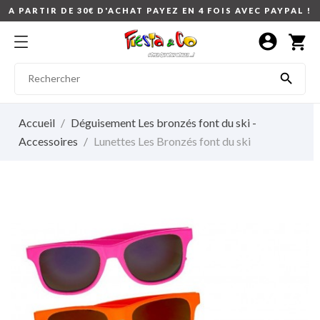
A PARTIR DE 30€ D'ACHAT PAYEZ EN 4 FOIS AVEC PAYPAL !
account_circle
shopping_cart

Accueil
Déguisement Les bronzés font du ski -
Accessoires
Lunettes Les Bronzés font du ski