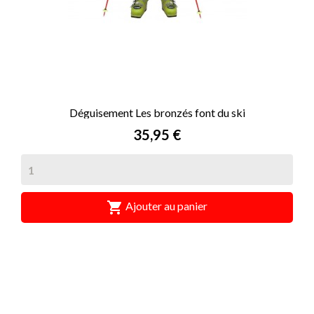
Déguisement Les bronzés font du ski
Prix
35,95 €

Ajouter au panier