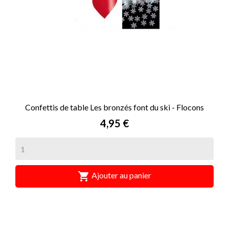
Confettis de table Les bronzés font du ski - Flocons
Prix
4,95 €

Ajouter au panier