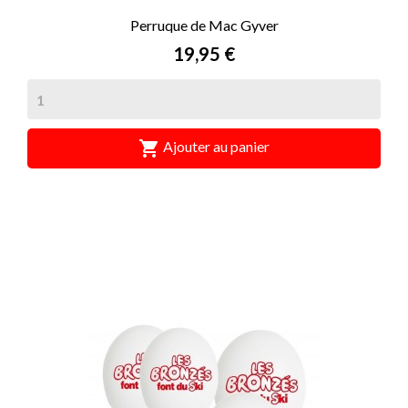
Perruque de Mac Gyver
Prix
19,95 €

Ajouter au panier