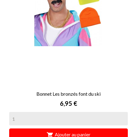
Bonnet Les bronzés font du ski
Prix
6,95 €

Ajouter au panier