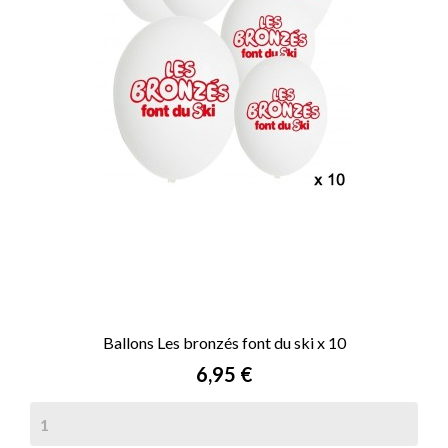
Ballons Les bronzés font du ski x 10
Prix
6,95 €