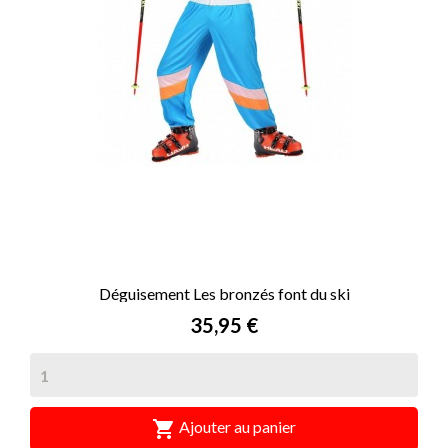
Déguisement Les bronzés font du ski
Prix
35,95 €

Ajouter au panier