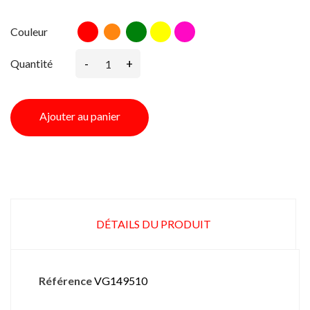
Rouge
Vert
Jaune
Fuschia
Couleur
Orange
-
+
Quantité
Ajouter au panier
DÉTAILS DU PRODUIT
Référence
VG149510