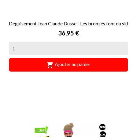
Déguisement Jean Claude Dusse - Les bronzés font du ski
Prix
36,95 €

Ajouter au panier