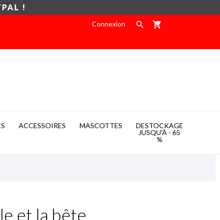
YPAL !
Connexion

shopping_cart
ES
ACCESSOIRES
MASCOTTES
DESTOCKAGE

JUSQU'À - 65
%
e et la bête