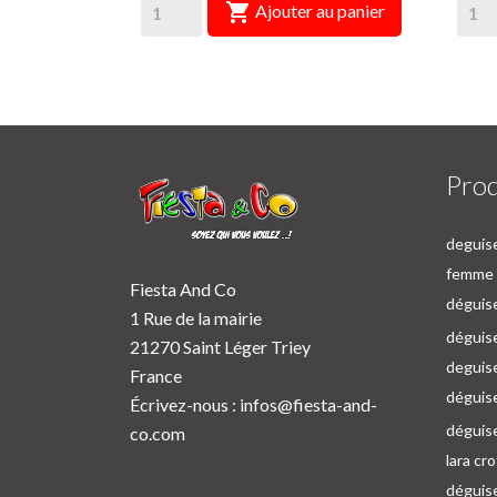

Ajouter au panier
Prod
deguise
femme p
Fiesta And Co
déguise
1 Rue de la mairie
déguise
21270 Saint Léger Triey
deguis
France
déguis
Écrivez-nous :
infos@fiesta-and-
déguis
co.com
lara cr
déguis