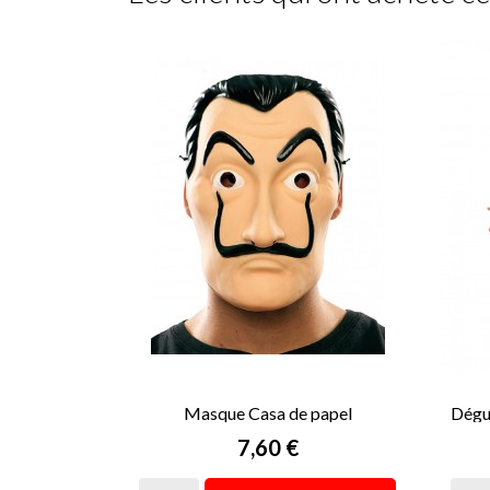
Masque Casa de papel
Dégu
Prix
7,60 €